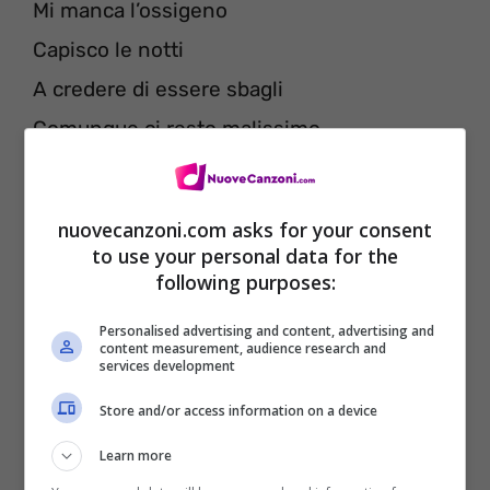
Mi manca l’ossigeno
Capisco le notti
A credere di essere sbagli
Comunque ci resto malissimo
Se mi guardi, ma non ti apri
nuovecanzoni.com asks for your consent
[Pre-Ritornello 1]
to use your personal data for the
Marò, marò, ma no, che non mi va
following purposes:
Di fare altro
Personalised advertising and content, advertising and
content measurement, audience research and
E brucerà la tua città
services development
Quando vedrà quanto fuoco
Store and/or access information on a device
Viene da quello che provo
Learn more
Occhio