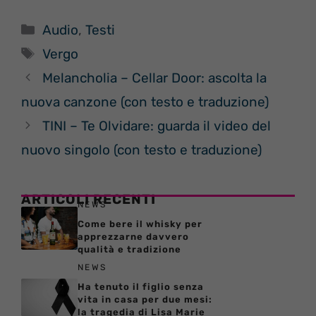
Categorie
Audio
,
Testi
Tag
Vergo
Melancholia – Cellar Door: ascolta la
nuova canzone (con testo e traduzione)
TINI – Te Olvidare: guarda il video del
nuovo singolo (con testo e traduzione)
ARTICOLI RECENTI
NEWS
Come bere il whisky per
apprezzarne davvero
qualità e tradizione
NEWS
Ha tenuto il figlio senza
vita in casa per due mesi:
la tragedia di Lisa Marie