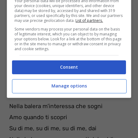
Your personal data will be processed and information from
your device (cookies, unique identifiers, and other device
data) may be stored by, accessed by and shared with 319
partners, or used specifically by this site. We and our partners
may use precise geolocation data.
List of partners.
Some vendors may process your personal data on the basis
of legitimate interest, which you can object to by managing
your options below. Look for a link at the bottom of this page
or in the site menu to manage or withdraw consent in privacy
and cookie settings.
Consent
Manage options
[Ritornello]
Nella balera m’interessa che sogni
Amo quando ti scopri
Su di me, su di me, su di me, dai