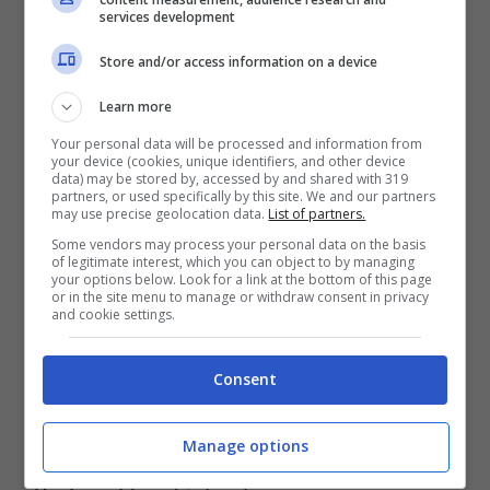
services development
Store and/or access information on a device
Learn more
RITORNELLO
Your personal data will be processed and information from
Guè e Gazzelle
your device (cookies, unique identifiers, and other device
data) may be stored by, accessed by and shared with 319
partners, or used specifically by this site. We and our partners
Luci e flash, Mercedes
may use precise geolocation data.
List of partners.
Some vendors may process your personal data on the basis
Love Hermes, Amex Black
of legitimate interest, which you can object to by managing
your options below. Look for a link at the bottom of this page
Droga e sex, in jet lag
or in the site menu to manage or withdraw consent in privacy
and cookie settings.
E con gli altri parli solo di me
Consent
STROFA 2
Guè Pequeño
Manage options