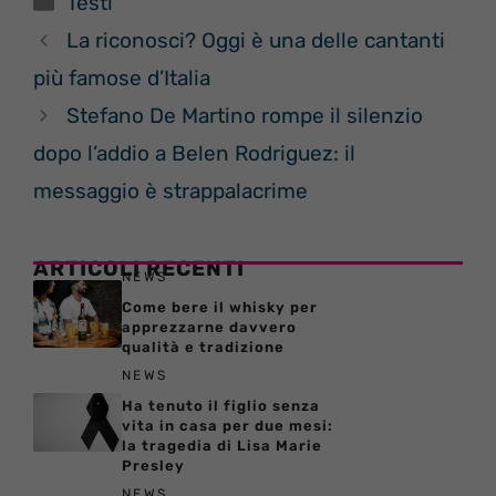
Testi
La riconosci? Oggi è una delle cantanti
più famose d’Italia
Stefano De Martino rompe il silenzio
dopo l’addio a Belen Rodriguez: il
messaggio è strappalacrime
ARTICOLI RECENTI
NEWS
Come bere il whisky per
apprezzarne davvero
qualità e tradizione
NEWS
Ha tenuto il figlio senza
vita in casa per due mesi:
la tragedia di Lisa Marie
Presley
NEWS