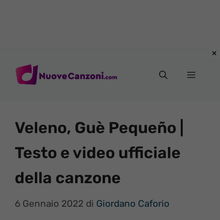
Vai
al
Menu
contenuto
Veleno, Guè Pequeño |
Testo e video ufficiale
della canzone
6 Gennaio 2022
di
Giordano Caforio