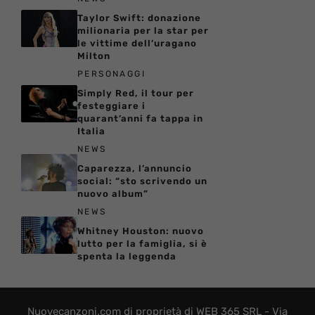
Taylor Swift: donazione
milionaria per la star per
le vittime dell’uragano
Milton
PERSONAGGI
Simply Red, il tour per
festeggiare i
quarant’anni fa tappa in
Italia
NEWS
Caparezza, l’annuncio
social: “sto scrivendo un
nuovo album”
NEWS
Whitney Houston: nuovo
lutto per la famiglia, si è
spenta la leggenda
Nuovecanzoni.com di proprietà di WEB 365 SRL - Via