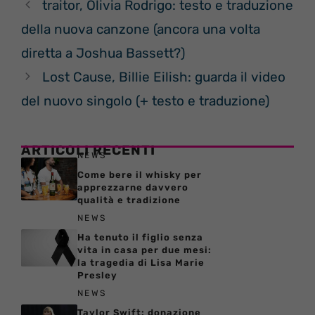
traitor, Olivia Rodrigo: testo e traduzione
della nuova canzone (ancora una volta
diretta a Joshua Bassett?)
Lost Cause, Billie Eilish: guarda il video
del nuovo singolo (+ testo e traduzione)
ARTICOLI RECENTI
NEWS
Come bere il whisky per
apprezzarne davvero
qualità e tradizione
NEWS
Ha tenuto il figlio senza
vita in casa per due mesi:
la tragedia di Lisa Marie
Presley
NEWS
Taylor Swift: donazione