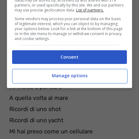
data) may be stored by, accessed by and shared with 319
partners, or used specifically by this site. We and our partners
[Post-Ritornello]
may use precise geolocation data.
List of partners.
Some vendors may process your personal data on the basis
Laila-laila-laila
of legitimate interest, which you can object to by managing
your options below. Look for a link at the bottom of this page
Laila-laila-laila
or in the site menu to manage or withdraw consent in privacy
and cookie settings.
Laila-laila-laila
Laila-laila-laila
Consent
[Ponte]
Manage options
Mi metto a pensare
A quella volta al mare
Ricordi di uno shot
Ricordi di uno yacht
Mi hai preso come un cellulare