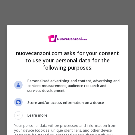
[Ritornello]
Parli, parli, parli sempre troppo, mi dici
nuovecanzoni.com asks for your consent
to use your personal data for the
Che poi da grande potremo avere un posto
following purposes:
nostro e allora
Personalised advertising and content, advertising and
Ci pensi a quanto è grande tutto questo
content measurement, audience research and
services development
Io non l’avrei detto mai, e vorrei rifarlo
Store and/or access information on a device
ancora
Abbiamo un’estate intera e
Learn more
Non basterà una notte sola
Your personal data will be processed and information from
your device (cookies, unique identifiers, and other device