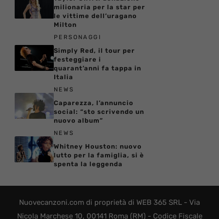
milionaria per la star per
le vittime dell’uragano
Milton
PERSONAGGI
Simply Red, il tour per
festeggiare i
quarant’anni fa tappa in
Italia
NEWS
Caparezza, l’annuncio
social: “sto scrivendo un
nuovo album”
NEWS
Whitney Houston: nuovo
lutto per la famiglia, si è
spenta la leggenda
Nuovecanzoni.com di proprietà di WEB 365 SRL - Via
Nicola Marchese 10, 00141 Roma (RM) - Codice Fiscale