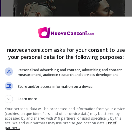
nuovecanzoni.com asks for your consent to use
your personal data for the following purposes:
Personalised advertising and content, advertising and content
measurement, audience research and services development
Store and/or access information on a device
Learn more
Your personal data will be processed and information from your device
(cookies, unique identifiers, and other device data) may be stored by,
Rauw Alejandro, Myke Towers –
accessed by and shared with 319 partners, or used specifically by this
site. We and our partners may use precise geolocation data.
List of
Ponte Pa’ Mí: video, testo e
partners.