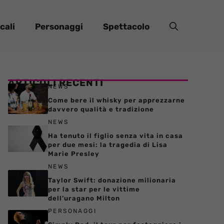
cali
Personaggi
Spettacolo
ARTICOLI RECENTI
NEWS
Come bere il whisky per apprezzarne
davvero qualità e tradizione
NEWS
Ha tenuto il figlio senza vita in casa
per due mesi: la tragedia di Lisa
Marie Presley
NEWS
Taylor Swift: donazione milionaria
per la star per le vittime
dell’uragano Milton
PERSONAGGI