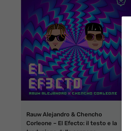
Rauw Alejandro & Chencho
Corleone – El Efecto: il testo e la