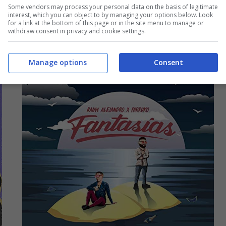
traduzione della canzone
Some vendors may process your personal data on the basis of legitimate
interest, which you can object to by managing your options below. Look
20 Aprile 2020
for a link at the bottom of this page or in the site menu to manage or
withdraw consent in privacy and cookie settings.
Manage options
Consent