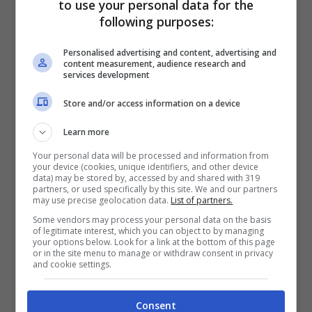
to use your personal data for the
following purposes:
Personalised advertising and content, advertising and
content measurement, audience research and
services development
Store and/or access information on a device
Learn more
Your personal data will be processed and information from
your device (cookies, unique identifiers, and other device
Jxdn – So What!: audio, testo e
data) may be stored by, accessed by and shared with 319
partners, or used specifically by this site. We and our partners
traduzione della canzone
may use precise geolocation data.
List of partners.
17 Luglio 2020
Some vendors may process your personal data on the basis
of legitimate interest, which you can object to by managing
your options below. Look for a link at the bottom of this page
or in the site menu to manage or withdraw consent in privacy
and cookie settings.
Consent