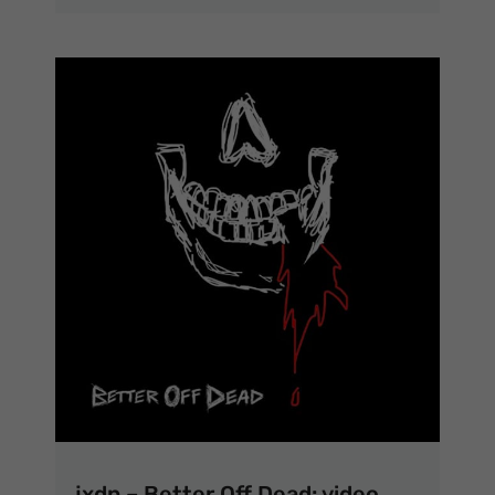
jxdn – Better Off Dead: video,