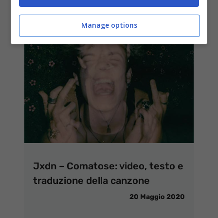
Manage options
Jxdn – Comatose: video, testo e
traduzione della canzone
20 Maggio 2020