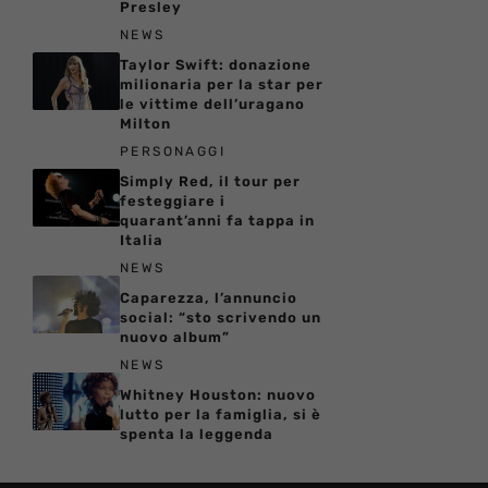
Presley
NEWS
Taylor Swift: donazione
milionaria per la star per
le vittime dell’uragano
Milton
PERSONAGGI
Simply Red, il tour per
festeggiare i
quarant’anni fa tappa in
Italia
NEWS
Caparezza, l’annuncio
social: “sto scrivendo un
nuovo album”
NEWS
Whitney Houston: nuovo
lutto per la famiglia, si è
spenta la leggenda