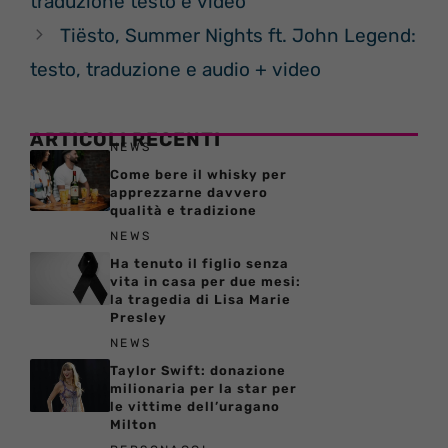
traduzione testo e video
Tiësto, Summer Nights ft. John Legend:
testo, traduzione e audio + video
ARTICOLI RECENTI
NEWS
Come bere il whisky per
apprezzarne davvero
qualità e tradizione
NEWS
Ha tenuto il figlio senza
vita in casa per due mesi:
la tragedia di Lisa Marie
Presley
NEWS
Taylor Swift: donazione
milionaria per la star per
le vittime dell’uragano
Milton