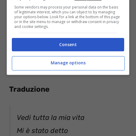
Some vendors may process your personal data on the basis
of legitimate interest, which you can object to by managing
your options below. Look for a link at the bottom of this page
or in the site menu to manage or withdraw consent in privacy
and cookie settings.
Consent
Scarica la suoneria “When I Find My Love” sul tuo
cellulare
Manage options
Traduzione
Vedi tutta la mia vita
Mi è stato detto