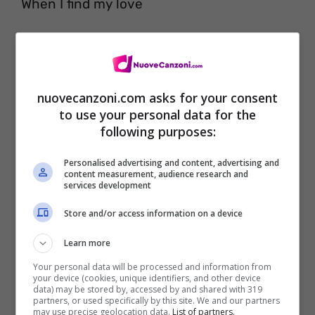
When I find my love
And I think I need someone to save me
Make me fall in love again and maybe
nuovecanzoni.com asks for your consent
I could just let go and let it take me
to use your personal data for the
Been away too long
following purposes:
Now I’m moving on
Personalised advertising and content, advertising and
content measurement, audience research and
services development
Store and/or access information on a device
Learn more
Your personal data will be processed and information from
your device (cookies, unique identifiers, and other device
data) may be stored by, accessed by and shared with 319
partners, or used specifically by this site. We and our partners
may use precise geolocation data.
List of partners.