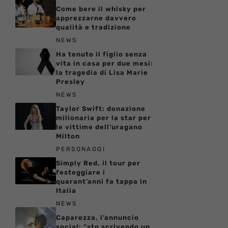
Come bere il whisky per
apprezzarne davvero
qualità e tradizione
NEWS
Ha tenuto il figlio senza
vita in casa per due mesi:
la tragedia di Lisa Marie
Presley
NEWS
Taylor Swift: donazione
milionaria per la star per
le vittime dell’uragano
Milton
PERSONAGGI
Simply Red, il tour per
festeggiare i
quarant’anni fa tappa in
Italia
NEWS
Caparezza, l’annuncio
social: “sto scrivendo un