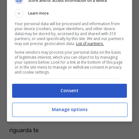
Store and/or access information on a device
Can’t drink without thinking about you
Learn more
Is it too late to tell you that
Your personal data will be processed and information from
Everything means nothing if I can’t have
your device (cookies, unique identifiers, and other device
data) may be stored by, accessed by and shared with 319
partners, or used specifically by this site. We and our partners
you?
may use precise geolocation data.
List of partners.
Some vendors may process your personal data on the basis
of legitimate interest, which you can object to by managing
your options below. Look for a link at the bottom of this page
or in the site menu to manage or withdraw consent in privacy
and cookie settings.
Consent
If I Can’t Have You traduzione Shawn
Mendes
Manage options
Non posso scrivere una canzone che non
riguarda te