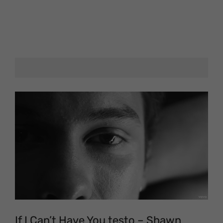
If I Can’t Have You testo – Shawn