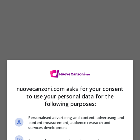
I can’t write one song that’s not about you
nuovecanzoni.com asks for your consent
Can’t drink without thinking about you
to use your personal data for the
Is it too late to tell you that
following purposes:
Everything means nothing if I can’t have
Personalised advertising and content, advertising and
content measurement, audience research and
you? (Yeah)
services development
I can’t write one song that’s not about you