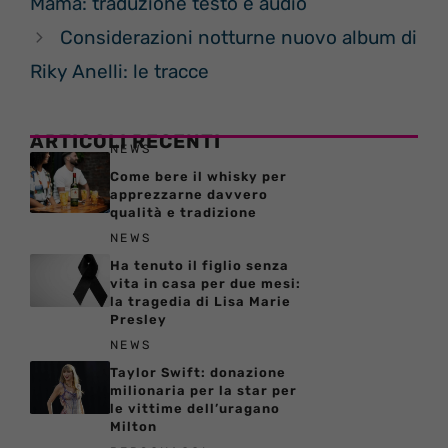
Mama: traduzione testo e audio
Considerazioni notturne nuovo album di
Riky Anelli: le tracce
ARTICOLI RECENTI
NEWS
Come bere il whisky per
apprezzarne davvero
qualità e tradizione
NEWS
Ha tenuto il figlio senza
vita in casa per due mesi:
la tragedia di Lisa Marie
Presley
NEWS
Taylor Swift: donazione
milionaria per la star per
le vittime dell’uragano
Milton