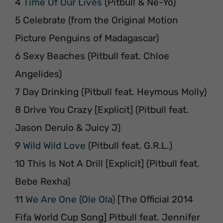
4
Time Of Our Lives
(Pitbull & Ne-Yo)
5 Celebrate (from the Original Motion
Picture Penguins of Madagascar)
6 Sexy Beaches (Pitbull feat. Chloe
Angelides)
7 Day Drinking (Pitbull feat. Heymous Molly)
8 Drive You Crazy [Explicit] (Pitbull feat.
Jason Derulo & Juicy J)
9
Wild Wild Love
(Pitbull feat. G.R.L.)
10 This Is Not A Drill [Explicit] (Pitbull feat.
Bebe Rexha)
11
We Are One (Ole Ola)
[The Official 2014
Fifa World Cup Song] Pitbull feat. Jennifer