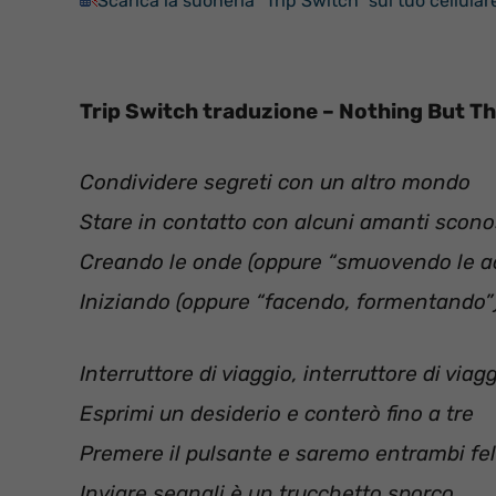
Scarica la suoneria “Trip Switch” sul tuo cellular
Trip Switch traduzione – Nothing But T
Condividere segreti con un altro mondo
Stare in contatto con alcuni amanti scono
Creando le onde (oppure “smuovendo le acq
Iniziando (oppure “facendo, formentando”) 
Interruttore di viaggio, interruttore di viag
Esprimi un desiderio e conterò fino a tre
Premere il pulsante e saremo entrambi fel
Inviare segnali è un trucchetto sporco