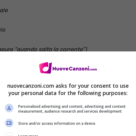
tale
gio
ppure “quando salta la corrente”)
o, spengono
o, spengono
nuovecanzoni.com asks for your consent to use
your personal data for the following purposes:
tro (oppure “colpo, risultato, tiro”)
Personalised advertising and content, advertising and content
measurement, audience research and services development
Store and/or access information on a device