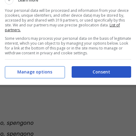
Learn more
Your personal data will be processed and information from your device
(cookies, unique identifiers, and other device data) may be stored by,
gio
accessed by and shared with 319 partners, or used specifically by this
site. We and our partners may use precise geolocation data.
List of
partners.
Some vendors may process your personal data on the basis of legitimate
interest, which you can object to by managing your options below. Look
for a link at the bottom of this page or in the site menu to manage or
withdraw consent in privacy and cookie settings.
o, spengono
o, spengono
Manage options
Consent
o, spengono
o, spengono