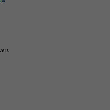
e
vers