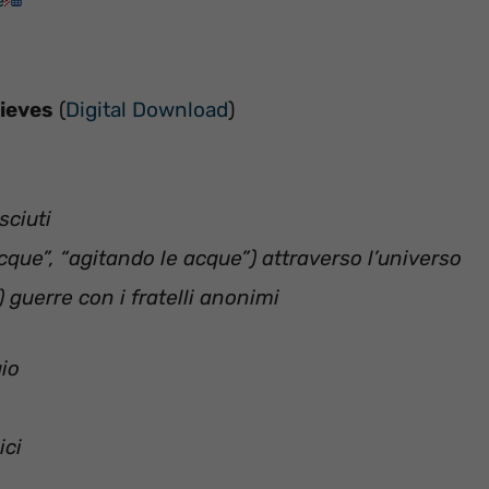
e
hieves
(
Digital Download
)
sciuti
ue”, “agitando le acque”) attraverso l’universo
guerre con i fratelli anonimi
gio
ici