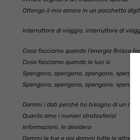
Ottengo il mio amore in un pacchetto digi
Interruttore di viaggio, interruttore di viag
Cosa facciamo quando l’energia finisce (o
Cosa facciamo quando le luci si
Spengono, spengono, spengono, spengon
Spengono, spengono, spengono, spengon
Dammi i dati perché ho bisogno di un riscon
Quanto amo i numeri stratosferici
Informazioni, le desidero
Dammi le tue e poi dammi tutte le altre