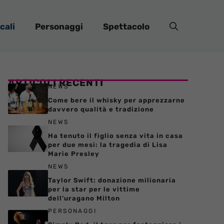
cali
Personaggi
Spettacolo
ARTICOLI RECENTI
NEWS
Come bere il whisky per apprezzarne
davvero qualità e tradizione
NEWS
Ha tenuto il figlio senza vita in casa
per due mesi: la tragedia di Lisa
Marie Presley
NEWS
Taylor Swift: donazione milionaria
per la star per le vittime
dell’uragano Milton
PERSONAGGI