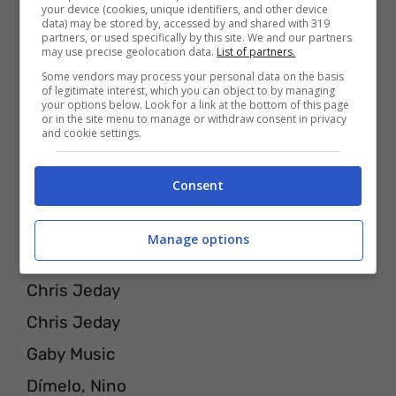
[Outro]
your device (cookies, unique identifiers, and other device
data) may be stored by, accessed by and shared with 319
Real hasta la muerte, baby
partners, or used specifically by this site. We and our partners
may use precise geolocation data.
List of partners.
Yeh, jaja
Some vendors may process your personal data on the basis
of legitimate interest, which you can object to by managing
Real hasta la muerte, mami
your options below. Look for a link at the bottom of this page
or in the site menu to manage or withdraw consent in privacy
Oh-oh, ¡brr!, oh-oh
and cookie settings.
Anuel, Anuel
Consent
Ozuna “El Negrito Ojo’ Claros”
Lu’-Lu’-Lunay
Manage options
Dímelo, Lunay
Chris Jeday
Chris Jeday
Gaby Music
Dímelo, Nino