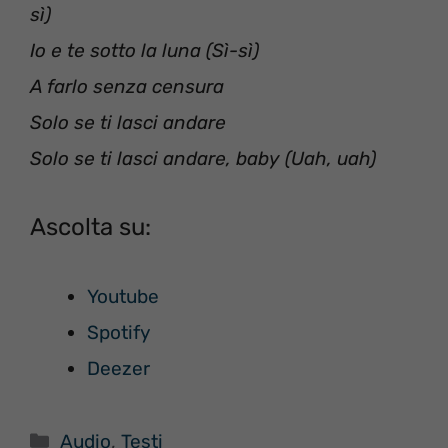
sì)
Io e te sotto la luna (Sì-sì)
A farlo senza censura
Solo se ti lasci andare
Solo se ti lasci andare, baby (Uah, uah)
Ascolta su:
Youtube
Spotify
Deezer
Categorie
Audio
,
Testi