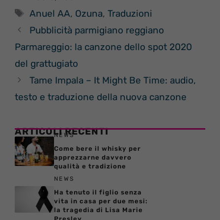
Tag
Anuel AA
,
Ozuna
,
Traduzioni
Pubblicità parmigiano reggiano
Parmareggio: la canzone dello spot 2020
del grattugiato
Tame Impala – It Might Be Time: audio,
testo e traduzione della nuova canzone
ARTICOLI RECENTI
NEWS
Come bere il whisky per
apprezzarne davvero
qualità e tradizione
NEWS
Ha tenuto il figlio senza
vita in casa per due mesi:
la tragedia di Lisa Marie
Presley