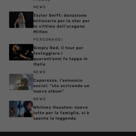
NEWS
Taylor Swift: donazione
milionaria per la star per
le vittime dell’uragano
Milton
PERSONAGGI
Simply Red, il tour per
festeggiare i
quarant’anni fa tappa in
Italia
NEWS
Caparezza, l’annuncio
social: “sto scrivendo un
nuovo album”
NEWS
Whitney Houston: nuovo
lutto per la famiglia, si è
spenta la leggenda