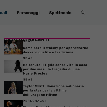
cali
Personaggi
Spettacolo
ARTICOLI RECENTI
NEWS
Come bere il whisky per apprezzarne
davvero qualità e tradizione
NEWS
Ha tenuto il figlio senza vita in casa
per due mesi: la tragedia di Lisa
Marie Presley
NEWS
Taylor Swift: donazione milionaria
per la star per le vittime
dell’uragano Milton
PERSONAGGI