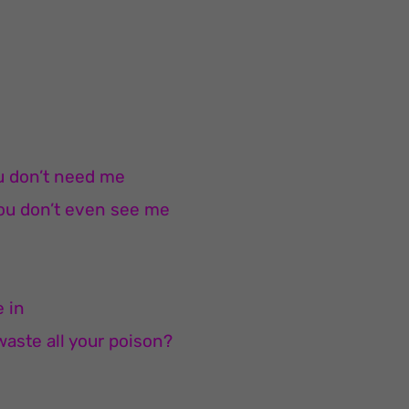
e
u don’t need me
you don’t even see me
e
e in
waste all your poison?