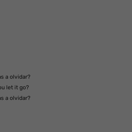
as a olvidar?
u let it go?
as a olvidar?