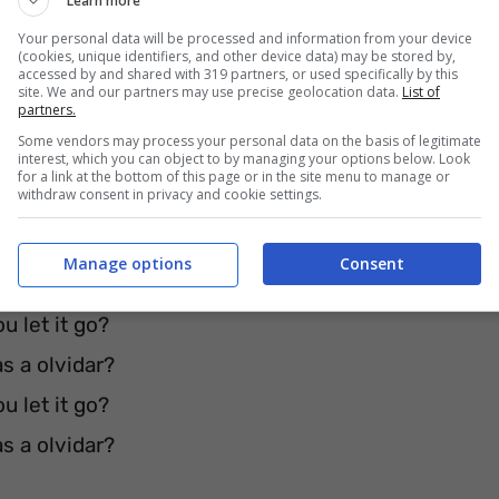
Learn more
Your personal data will be processed and information from your device
(cookies, unique identifiers, and other device data) may be stored by,
accessed by and shared with 319 partners, or used specifically by this
site. We and our partners may use precise geolocation data.
List of
partners.
Some vendors may process your personal data on the basis of legitimate
interest, which you can object to by managing your options below. Look
bueno
for a link at the bottom of this page or in the site menu to manage or
withdraw consent in privacy and cookie settings.
Manage options
Consent
u let it go?
as a olvidar?
u let it go?
as a olvidar?