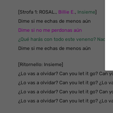
[Strofa 1: ROSAL.,
Billie E.
,
Insieme
]
Dime si me echas de menos aún
Dime si no me perdonas aún
¿Qué harás con todo este veneno? Nada 
Dime si me echas de menos aún
[Ritornello: Insieme]
¿Lo vas a olvidar? Can you let it go? Can yo
¿Lo vas a olvidar? Can you let it go? ¿Lo v
¿Lo vas a olvidar? Can you let it go? Can yo
¿Lo vas a olvidar? Can you let it go? ¿Lo v