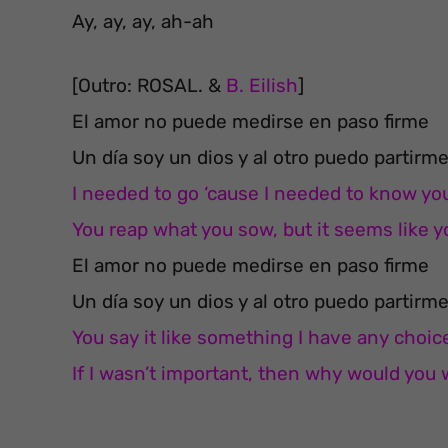
Ay, ay, ay, ah-ah
[Outro: ROSAL. &
B. Eilish
]
El amor no puede medirse en paso firme
Un día soy un dios y al otro puedo partirm
I needed to go ‘cause I needed to know yo
You reap what you sow, but it seems like 
El amor no puede medirse en paso firme
Un día soy un dios y al otro puedo partirm
You say it like something I have any choic
If I wasn’t important, then why would you 