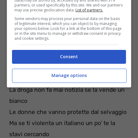
Qui non mi sento a casa
data) may be stored by, accessed by and shared with 319
partners, or used specifically by this site. We and our partners
may use precise geolocation data.
List of partners.
Troppa gente laureata all’università della
Some vendors may process your personal data on the basis
strada
of legitimate interest, which you can object to by managing
your options below. Look for a link at the bottom of this page
Si rimpiange un’epoca che non c’è mai stata
or in the site menu to manage or withdraw consent in privacy
and cookie settings.
Un’Italia immacolata dove prima nessuno
rubava, nessuno spacciava
Consent
Quindi per loro porto chiuso, per la mafia
Manage options
porto franco
La droga non fa mai notizia se la vende un
bianco
Le donne che vanno protette dal selvaggio
Ma se ti violenta un italiano un po’ te la
stavi cercando