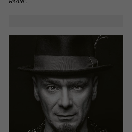
ReAle
“.