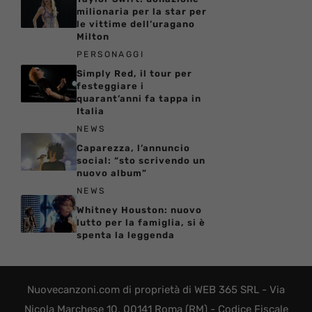
milionaria per la star per
le vittime dell’uragano
Milton
PERSONAGGI
Simply Red, il tour per
festeggiare i
quarant’anni fa tappa in
Italia
NEWS
Caparezza, l’annuncio
social: “sto scrivendo un
nuovo album”
NEWS
Whitney Houston: nuovo
lutto per la famiglia, si è
spenta la leggenda
Nuovecanzoni.com di proprietà di WEB 365 SRL - Via
Nicola Marchese 10, 00141 Roma (RM) - Codice Fiscale