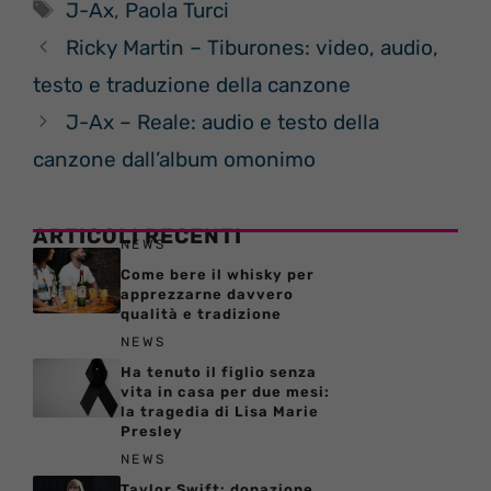
Tag
J-Ax
,
Paola Turci
Ricky Martin – Tiburones: video, audio,
testo e traduzione della canzone
J-Ax – Reale: audio e testo della
canzone dall’album omonimo
ARTICOLI RECENTI
NEWS
Come bere il whisky per
apprezzarne davvero
qualità e tradizione
NEWS
Ha tenuto il figlio senza
vita in casa per due mesi:
la tragedia di Lisa Marie
Presley
NEWS
Taylor Swift: donazione