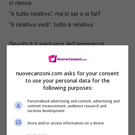
ci riesco
“è tutto relativo”, ma ci sei o ci fai?
“è relativo vedi”, tutto è relativo
Devoto è il santuario dell’apparenza
le**are il culo al Reo, fare resistenza
se guardi nello specchio vedi quel che vuoi
nuovecanzoni.com asks for your consent
indiani e cowboy. si. ma dei paesi tuoi
to use your personal data for the
la luce che ci illumina la festa
following purposes:
arriva da una stella di sinistra o destra
Personalised advertising and content, advertising and
content measurement, audience research and
nel mezzo del cammin che si è oscurato
services development
mi sono innamorato, mi sento illuminato
Store and/or access information on a device