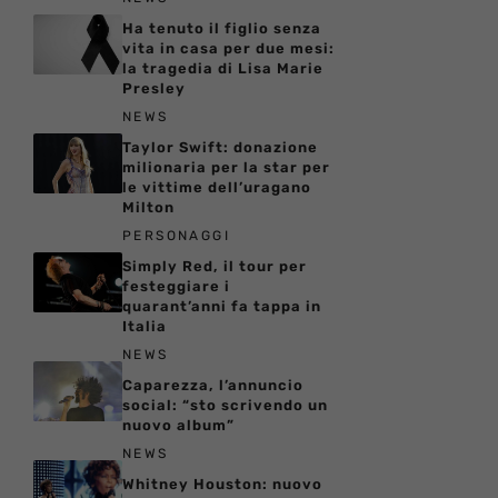
Ha tenuto il figlio senza
vita in casa per due mesi:
la tragedia di Lisa Marie
Presley
NEWS
Taylor Swift: donazione
milionaria per la star per
le vittime dell’uragano
Milton
PERSONAGGI
Simply Red, il tour per
festeggiare i
quarant’anni fa tappa in
Italia
NEWS
Caparezza, l’annuncio
social: “sto scrivendo un
nuovo album”
NEWS
Whitney Houston: nuovo