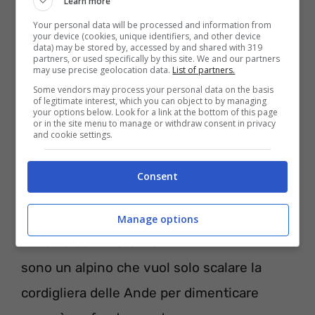
Learn more
Your personal data will be processed and information from
your device (cookies, unique identifiers, and other device
data) may be stored by, accessed by and shared with 319
partners, or used specifically by this site. We and our partners
may use precise geolocation data.
List of partners.
Some vendors may process your personal data on the basis
of legitimate interest, which you can object to by managing
your options below. Look for a link at the bottom of this page
or in the site menu to manage or withdraw consent in privacy
and cookie settings.
Consent
E mi riguardo volentieri Django
suona il postino
Manage options
vado verso il mare ma
sono un alpino che vuol solo scalare la
cordigliera delle Ande per dimenticare