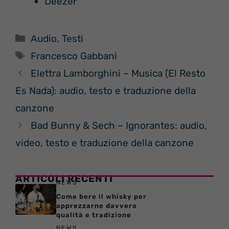
Deezer
Categorie
Audio
,
Testi
Tag
Francesco Gabbani
Elettra Lamborghini – Musica (El Resto
Es Nada): audio, testo e traduzione della
canzone
Bad Bunny & Sech – Ignorantes: audio,
video, testo e traduzione della canzone
ARTICOLI RECENTI
NEWS
Come bere il whisky per
apprezzarne davvero
qualità e tradizione
NEWS