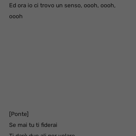
Ed ora io ci trovo un senso, oooh, oooh,
oooh
[Ponte]
Se mai tu ti fiderai
Ti darò due ali per volare