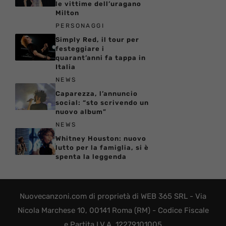
le vittime dell’uragano
Milton
PERSONAGGI
Simply Red, il tour per
festeggiare i
quarant’anni fa tappa in
Italia
NEWS
Caparezza, l’annuncio
social: “sto scrivendo un
nuovo album”
NEWS
Whitney Houston: nuovo
lutto per la famiglia, si è
spenta la leggenda
Nuovecanzoni.com di proprietà di WEB 365 SRL - Via
Nicola Marchese 10, 00141 Roma (RM) - Codice Fiscale
e Partita I.V.A. 12279101005