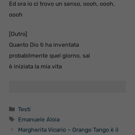
Ed ora io ci trovo un senso, oooh, oooh,
oooh
[Outro]
Quanto Dio ti ha inventata
probabilmente quel giorno, sai
è iniziata la mia vita
Categorie
Testi
Tag
Emanuele Aloia
Margherita Vicario – Orango Tango è il