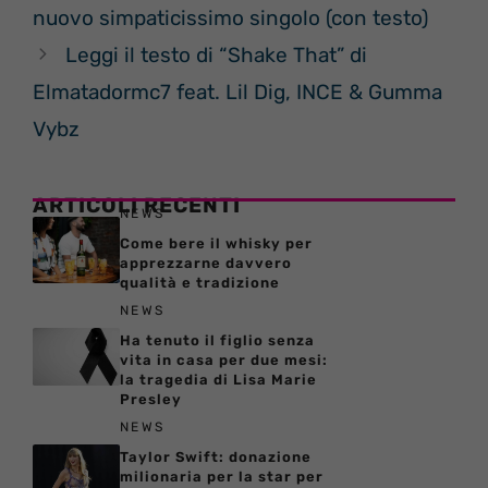
nuovo simpaticissimo singolo (con testo)
Leggi il testo di “Shake That” di
Elmatadormc7 feat. Lil Dig, INCE & Gumma
Vybz
ARTICOLI RECENTI
NEWS
Come bere il whisky per
apprezzarne davvero
qualità e tradizione
NEWS
Ha tenuto il figlio senza
vita in casa per due mesi:
la tragedia di Lisa Marie
Presley
NEWS
Taylor Swift: donazione
milionaria per la star per