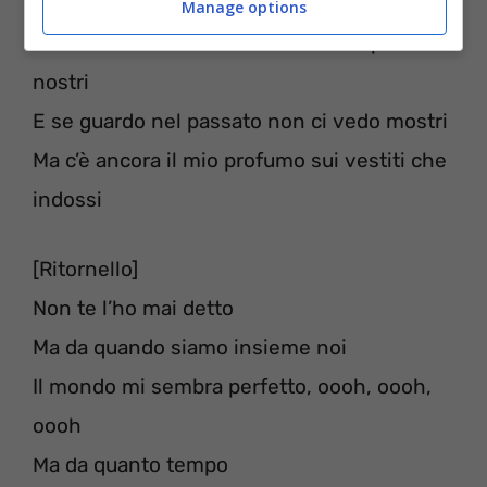
fossi”
Manage options
Tutti i baci che ti ho dato non sono più
nostri
E se guardo nel passato non ci vedo mostri
Ma c’è ancora il mio profumo sui vestiti che
indossi
[Ritornello]
Non te l’ho mai detto
Ma da quando siamo insieme noi
Il mondo mi sembra perfetto, oooh, oooh,
oooh
Ma da quanto tempo