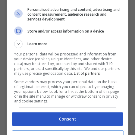
Ti avrei dato tutto quello che, sai, non
Personalised advertising and content, advertising and
content measurement, audience research and
avevo
services development
Store and/or access information on a device
Learn more
Your personal data will be processed and information from
your device (cookies, unique identifiers, and other device
data) may be stored by, accessed by and shared with 319
partners, or used specifically by this site. We and our partners
may use precise geolocation data.
List of partners.
Some vendors may process your personal data on the basis
of legitimate interest, which you can object to by managing
your options below. Look for a link at the bottom of this page
or in the site menu to manage or withdraw consent in privacy
and cookie settings.
[Pre-Ritornello]
Consent
Mentre anneghi tra i “potevi”, “dovevi”, “se