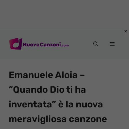
Vai
al
Menu
contenuto
Emanuele Aloia –
“Quando Dio ti ha
inventata” è la nuova
meravigliosa canzone