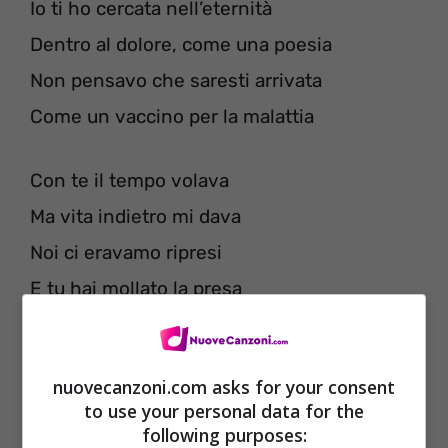
Io ti ho cercata nell’eternità
Dentro al dolore, come una poesia
Non pensavo che saresti arrivata
Come un vaccino per la malattia
Con te il tempo volava
Ma vita indietro mi dava
Noi ci eravamo ripresi
E tu hai mollato la presa
E presi a pugni il cielo
Una tragedia, Amleto
[
Nota
: Amleto è una delle tragedie
nuovecanzoni.com asks for your consent
shakespeariane più conosciute e citate. Fu scritta probabilmente
to use your personal data for the
following purposes:
tra il 1600 e l’estate del 1602.]