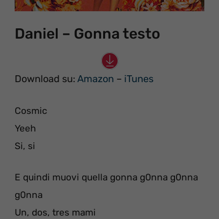
Daniel – Gonna testo
Download su:
Amazon
–
iTunes
Cosmic
Yeeh
Si, si
E quindi muovi quella gonna g0nna g0nna
g0nna
Un, dos, tres mami