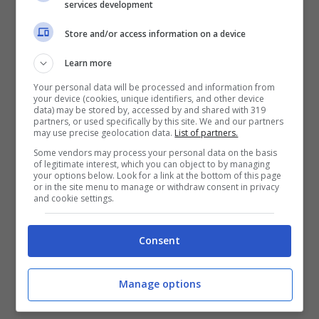
services development
Store and/or access information on a device
Learn more
Your personal data will be processed and information from
your device (cookies, unique identifiers, and other device
data) may be stored by, accessed by and shared with 319
partners, or used specifically by this site. We and our partners
may use precise geolocation data.
List of partners.
Some vendors may process your personal data on the basis
of legitimate interest, which you can object to by managing
your options below. Look for a link at the bottom of this page
or in the site menu to manage or withdraw consent in privacy
and cookie settings.
G0nna g0nna g0nna g0nna
Un, dos, tres mami
Consent
G0nna g0nna g0nna g0nna
Un, dos, tres mami
Manage options
Si, lei lo muove bene (eh!)