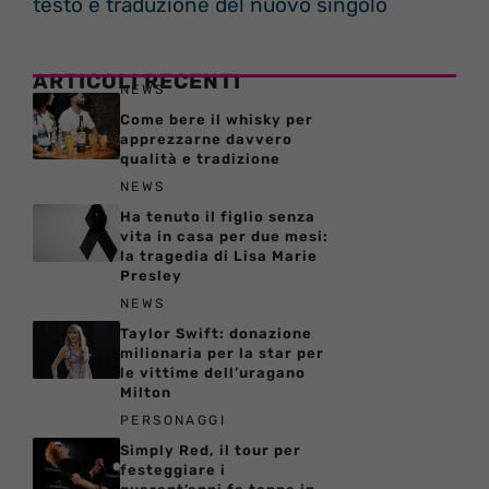
testo e traduzione del nuovo singolo
ARTICOLI RECENTI
NEWS
Come bere il whisky per
apprezzarne davvero
qualità e tradizione
NEWS
Ha tenuto il figlio senza
vita in casa per due mesi:
la tragedia di Lisa Marie
Presley
NEWS
Taylor Swift: donazione
milionaria per la star per
le vittime dell’uragano
Milton
PERSONAGGI
Simply Red, il tour per
festeggiare i