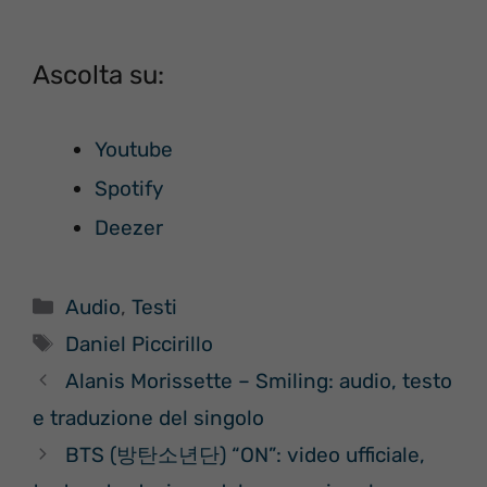
Ascolta su:
Youtube
Spotify
Deezer
Categorie
Audio
,
Testi
Tag
Daniel Piccirillo
Alanis Morissette – Smiling: audio, testo
e traduzione del singolo
BTS (방탄소년단) “ON”: video ufficiale,