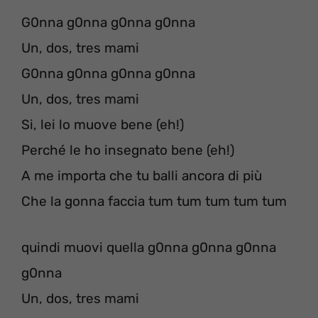
G0nna g0nna g0nna g0nna
Un, dos, tres mami
G0nna g0nna g0nna g0nna
Un, dos, tres mami
Si, lei lo muove bene (eh!)
Perché le ho insegnato bene (eh!)
A me importa che tu balli ancora di più
Che la gonna faccia tum tum tum tum tum
quindi muovi quella g0nna g0nna g0nna
g0nna
Un, dos, tres mami