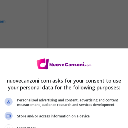
ram
nuovecanzoni.com asks for your consent to use
your personal data for the following purposes:
canterà la canzone di
 1 anno?!), battendo le
Personalised advertising and content, advertising and content
measurement, audience research and services development
e originale del
Store and/or access information on a device