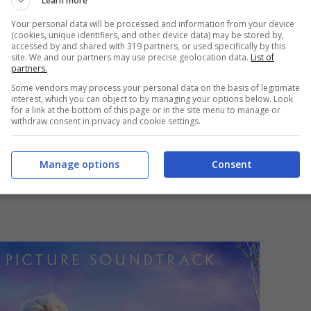
Learn more
gi_official) in data:
10 Nov 2019 alle ore 11:40 PST
Your personal data will be processed and information from your device
(cookies, unique identifiers, and other device data) may be stored by,
accessed by and shared with 319 partners, or used specifically by this
site. We and our partners may use precise geolocation data.
List of
partners.
Some vendors may process your personal data on the basis of legitimate
interest, which you can object to by managing your options below. Look
for a link at the bottom of this page or in the site menu to manage or
withdraw consent in privacy and cookie settings.
Manage options
Consent