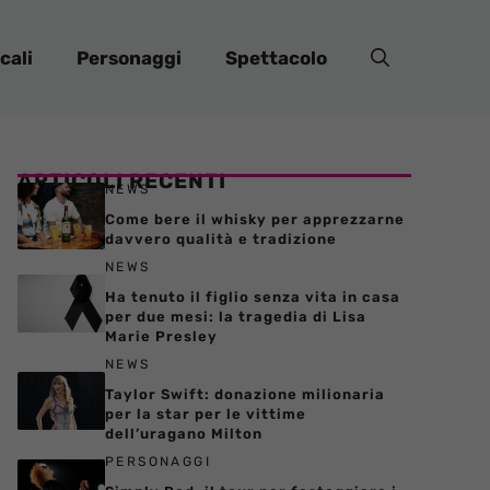
cali
Personaggi
Spettacolo
ARTICOLI RECENTI
NEWS
Come bere il whisky per apprezzarne
davvero qualità e tradizione
NEWS
Ha tenuto il figlio senza vita in casa
per due mesi: la tragedia di Lisa
Marie Presley
NEWS
Taylor Swift: donazione milionaria
per la star per le vittime
dell’uragano Milton
PERSONAGGI