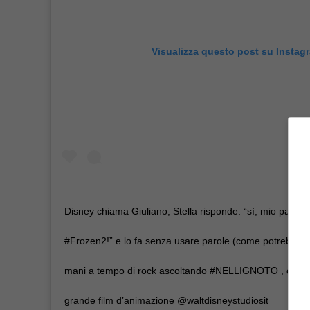
Visualizza questo post su Instag
Disney chiama Giuliano, Stella risponde: “sì, mio padre 
#Frozen2!” e lo fa senza usare parole (come potrebbe a
mani a tempo di rock ascoltando #NELLIGNOTO , canzon
grande film d’animazione @waltdisneystudiosit