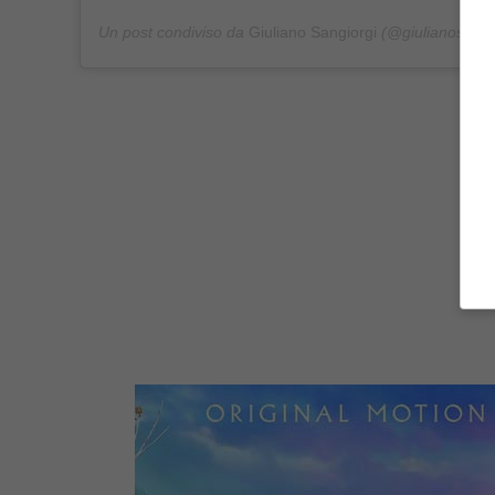
Un post condiviso da
Giuliano Sangiorgi
(@giulianosangior