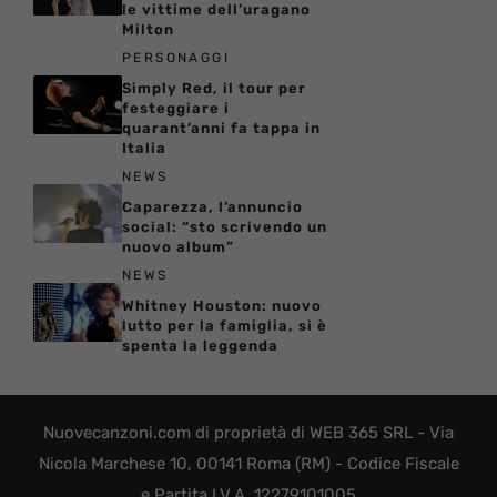
le vittime dell’uragano
Milton
PERSONAGGI
Simply Red, il tour per
festeggiare i
quarant’anni fa tappa in
Italia
NEWS
Caparezza, l’annuncio
social: “sto scrivendo un
nuovo album”
NEWS
Whitney Houston: nuovo
lutto per la famiglia, si è
spenta la leggenda
Nuovecanzoni.com di proprietà di WEB 365 SRL - Via
Nicola Marchese 10, 00141 Roma (RM) - Codice Fiscale
e Partita I.V.A. 12279101005