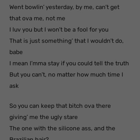
Went bowlin’ yesterday, by me, can’t get
that ova me, not me
I luv you but I won’t be a fool for you
That is just something’ that I wouldn’t do,
babe
I mean I’mma stay if you could tell the truth
But you can’t, no matter how much time I
ask
So you can keep that bitch ova there
giving’ me the ugly stare
The one with the silicone ass, and the
Brazilian hair?