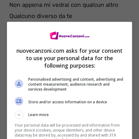
Non appena mi vedrai con qualcun altro
Qualcuno diverso da te
E so che fa male
Tu sai che fa male al tuo orgoglio
Ma tu hai pensato che l’erba era più verde
nuovecanzoni.com asks for your consent
to use your personal data for the
dall’altra parte
following purposes:
Scommetto che inizierai ad amarmi
Personalised advertising and content, advertising and
Appena comincio ad amare qualcun altro
content measurement, audience research and
services development
Qualcuno migliore di te
Store and/or access information on a device
Baby, dimmi che cosa è che, voglio
Learn more
mantenerlo
Your personal data will be processed and information from
your device (cookies, unique identifiers, and other device
data) may be stored by, accessed by and shared with 319
Tutto il modo più Paese