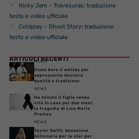
Nicky Jam – Travesuras: traduzione
testo e video ufficiale
Coldplay – Ghost Story: traduzione
testo e video ufficiale
ARTICOLI RECENTI
NEWS
Come bere il whisky per
apprezzarne davvero
qualità e tradizione
NEWS
Ha tenuto il figlio senza
vita in casa per due mesi:
la tragedia di Lisa Marie
Presley
NEWS
Taylor Swift: donazione
milionaria per la star per