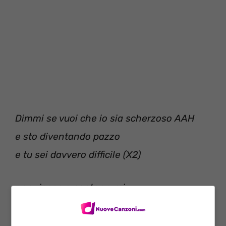
Dimmi se vuoi che io sia scherzoso AAH
e sto diventando pazzo
e tu sei davvero difficile (X2)
non riesco a contenermi
non riesco a contenermi ooohh
non riesco a contenermi ooohh