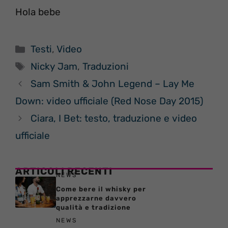
Hola bebe
Categorie
Testi
,
Video
Tag
Nicky Jam
,
Traduzioni
Sam Smith & John Legend – Lay Me
Down: video ufficiale (Red Nose Day 2015)
Ciara, I Bet: testo, traduzione e video
ufficiale
ARTICOLI RECENTI
NEWS
Come bere il whisky per
apprezzarne davvero
qualità e tradizione
NEWS