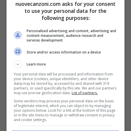
nuovecanzoni.com asks for your consent
N.I.C.K Ooohh
to use your personal data for the
following purposes:
NICKI NICKI NICKI JAM
DENNI WAY
Personalised advertising and content, advertising and
content measurement, audience research and
services development
IL INC INDUSTRIA.
Store and/or access information on a device
CIAO BEBE!! ..
Learn more
Your personal data will be processed and information from
Travesuras testo
your device (cookies, unique identifiers, and other device
data) may be stored by, accessed by and shared with 319
partners, or used specifically by this site. We and our partners
may use precise geolocation data.
List of partners.
Hola bebe
Some vendors may process your personal data on the basis
of legitimate interest, which you can object to by managing
Ya que contigo no sirve la labia
your options below. Look for a link at the bottom of this page
or in the site menu to manage or withdraw consent in privacy
Y te crees muy sabia
and cookie settings.
Pero vas a caer