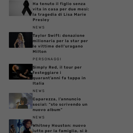
Ha tenuto il figlio senza
vita in casa per due mesi:
la tragedia di Lisa Marie
Presley
NEWS
Taylor Swift: donazione
milionaria per la star per
le vittime dell’uragano
Milton
PERSONAGGI
Simply Red, il tour per
festeggiare i
quarant’anni fa tappa in
Italia
NEWS
Caparezza, l’annuncio
social: “sto scrivendo un
nuovo album”
NEWS
Whitney Houston: nuovo
lutto per la famiglia, si è