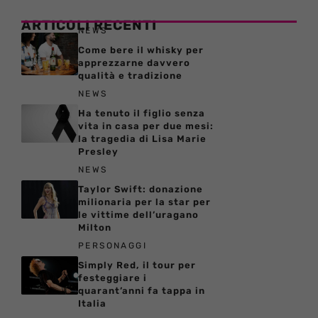
ARTICOLI RECENTI
NEWS
Come bere il whisky per
apprezzarne davvero
qualità e tradizione
NEWS
Ha tenuto il figlio senza
vita in casa per due mesi:
la tragedia di Lisa Marie
Presley
NEWS
Taylor Swift: donazione
milionaria per la star per
le vittime dell’uragano
Milton
PERSONAGGI
Simply Red, il tour per
festeggiare i
quarant’anni fa tappa in
Italia