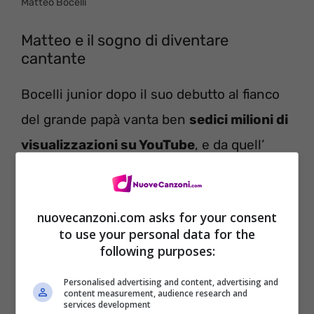
Matteo Bocelli
Matteo e il sogno di diventare
cantante
Bocelli junior dopo il suo debutto al fianco
del grande papà vanta ben
sedici milioni di
visualizzazioni su YouTube
, e da quell’
apparizione insieme pare proprio che i due
non vogliono più separarsi. I Bocelli sono
nuovecanzoni.com asks for your consent
stati fortemente voluti persino alle nozze
to use your personal data for the
della principessa Eugenia, figlia del Principe
following purposes:
Andrea, fratello del principe
Carlo
Personalised advertising and content, advertising and
content measurement, audience research and
d’Inghilterra
.
services development