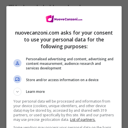
I’ll be here to hold your hand
I will wait for you, I will wait for you
nuovecanzoni.com asks for your consent
[Bridge]
to use your personal data for the
I’ve never met someone as strong as you
following purposes:
I’ve never met someone as loved as you
Personalised advertising and content, advertising and
content measurement, audience research and
I’ve never met someone like you
services development
I’ve never met someone like you
Store and/or access information on a device
Learn more
Your personal data will be processed and information from
your device (cookies, unique identifiers, and other device
data) may be stored by, accessed by and shared with 319
partners, or used specifically by this site. We and our partners
may use precise geolocation data.
List of partners.
Some vendors may process your personal data on the basis