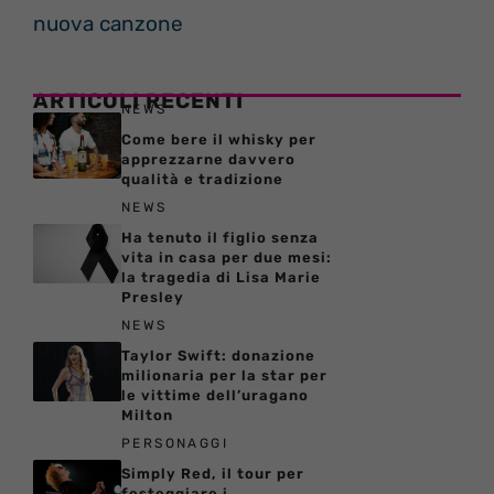
nuova canzone
ARTICOLI RECENTI
NEWS
Come bere il whisky per
apprezzarne davvero
qualità e tradizione
NEWS
Ha tenuto il figlio senza
vita in casa per due mesi:
la tragedia di Lisa Marie
Presley
NEWS
Taylor Swift: donazione
milionaria per la star per
le vittime dell’uragano
Milton
PERSONAGGI
Simply Red, il tour per
festeggiare i