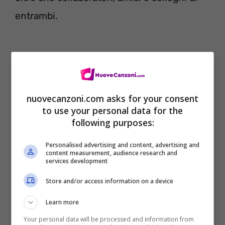
entrambi.
nuovecanzoni.com asks for your consent
to use your personal data for the
following purposes:
Personalised advertising and content, advertising and
content measurement, audience research and
services development
La serie non si incentra solamente sugli
Store and/or access information on a device
aspetti psicologici dei due protagonisti, ma
Learn more
è ricca di siparietti comici e divertenti così
Your personal data will be processed and information from