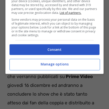
your device (cookies, unique identifiers, and other device
come di momenti commoventi come la
data) may be stored by, accessed by and shared with 319
partners, or used specifically by this site. We and our partners
lettera di
Marina Di Guardo
nei confronti di
may use precise geolocation data.
List of partners.
Some vendors may process your personal data on the basis
sua figlia o il rapporto di
Fedez
con suo
of legitimate interest, which you can object to by managing
your options below. Look for a link at the bottom of this page
figlio Leone e quello che rappresenta per
or in the site menu to manage or withdraw consent in privacy
and cookie settings.
lui.
Consent
Il successo della serie
Manage options
The Ferragnez
avrà anche altri tre episodi,
che verranno pubblicati su
Prime Video
giovedì 16 dicembre ed andranno a
concludere lo show che è stato tanto
atteso dai fan della coppia e distribuito a