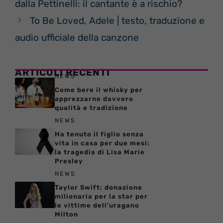
dalla Pettinelli: il cantante è a rischio?
To Be Loved, Adele | testo, traduzione e
audio ufficiale della canzone
ARTICOLI RECENTI
NEWS
Come bere il whisky per
apprezzarne davvero
qualità e tradizione
NEWS
Ha tenuto il figlio senza
vita in casa per due mesi:
la tragedia di Lisa Marie
Presley
NEWS
Taylor Swift: donazione
milionaria per la star per
le vittime dell’uragano
Milton