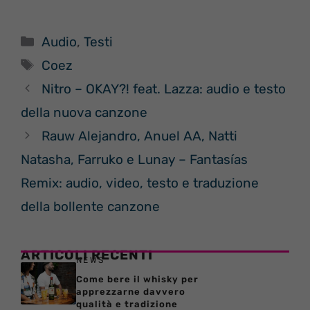
Categorie
Audio
,
Testi
Tag
Coez
Nitro – OKAY?! feat. Lazza: audio e testo
della nuova canzone
Rauw Alejandro, Anuel AA, Natti
Natasha, Farruko e Lunay – Fantasías
Remix: audio, video, testo e traduzione
della bollente canzone
ARTICOLI RECENTI
NEWS
Come bere il whisky per
apprezzarne davvero
qualità e tradizione