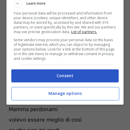
Learn more
non sempre sincero
Your personal data will be processed and information from
ma ti ho salvata da me
your device (cookies, unique identifiers, and other device
data) may be stored by, accessed by and shared with 319
prima che mi scoppi il petto
partners, or used specifically by this site. We and our partners
may use precise geolocation data.
List of partners.
forse no, non te l’ho detto mai
Some vendors may process your personal data on the basis
of legitimate interest, which you can object to by managing
oh no
your options below. Look for a link at the bottom of this page
or in the site menu to manage or withdraw consent in privacy
and cookie settings.
Mamma perdonami
Consent
volevo essere meglio di così
so che non mi credi
Manage options
ma stanotte la luna è per te
Mamma perdonami
volevo essere meglio di così