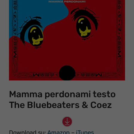
Mamma perdonami testo
The Bluebeaters & Coez
Download su:
Amazon
–
iTunes