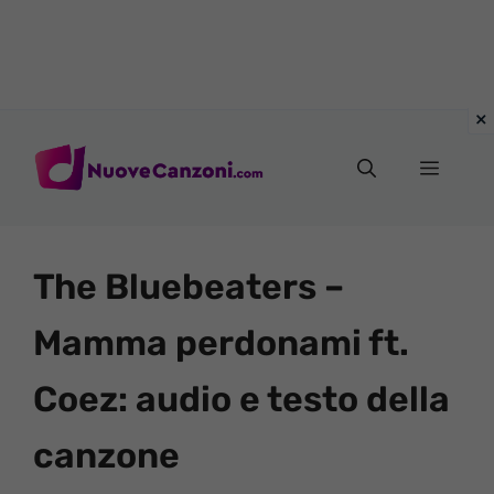
Vai
al
Menu
contenuto
The Bluebeaters –
Mamma perdonami ft.
Coez: audio e testo della
canzone