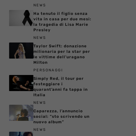
NEWS
Ha tenuto il figlio senza
vita in casa per due mesi:
la tragedia di Lisa Marie
Presley
NEWS
Taylor Swift: donazione
milionaria per la star per
le vittime dell’uragano
Milton
PERSONAGGI
Simply Red, il tour per
festeggiare i
quarant’anni fa tappa in
Italia
NEWS
Caparezza, l’annuncio
social: “sto scrivendo un
nuovo album”
NEWS