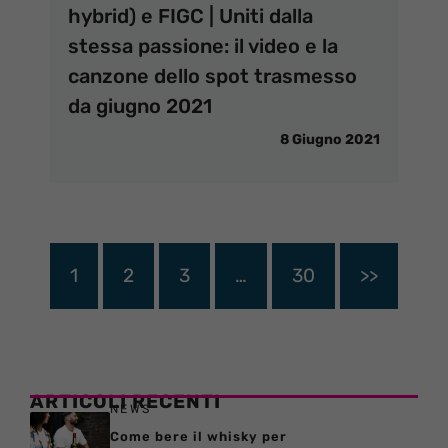
hybrid) e FIGC | Uniti dalla
stessa passione: il video e la
canzone dello spot trasmesso
da giugno 2021
8 Giugno 2021
1
2
3
…
30
>>
ARTICOLI RECENTI
NEWS
Come bere il whisky per