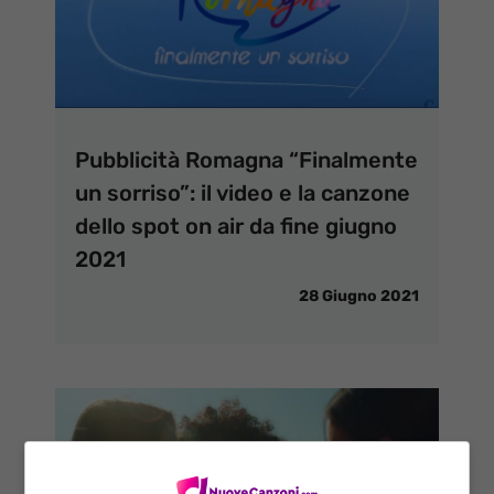
Pubblicità Romagna “Finalmente
un sorriso”: il video e la canzone
dello spot on air da fine giugno
2021
28 Giugno 2021