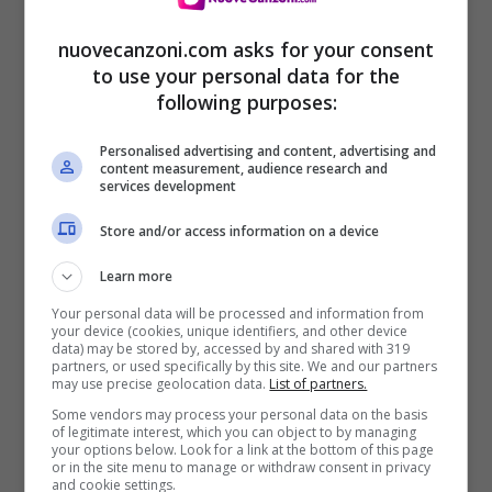
nuovecanzoni.com asks for your consent
to use your personal data for the
following purposes:
Pubblicità Lines Petalo: il video e
Personalised advertising and content, advertising and
content measurement, audience research and
la canzone dello spot on air da
services development
giugno 2021
Store and/or access information on a device
22 Giugno 2021
Learn more
Your personal data will be processed and information from
your device (cookies, unique identifiers, and other device
data) may be stored by, accessed by and shared with 319
partners, or used specifically by this site. We and our partners
may use precise geolocation data.
List of partners.
Some vendors may process your personal data on the basis
of legitimate interest, which you can object to by managing
your options below. Look for a link at the bottom of this page
or in the site menu to manage or withdraw consent in privacy
and cookie settings.