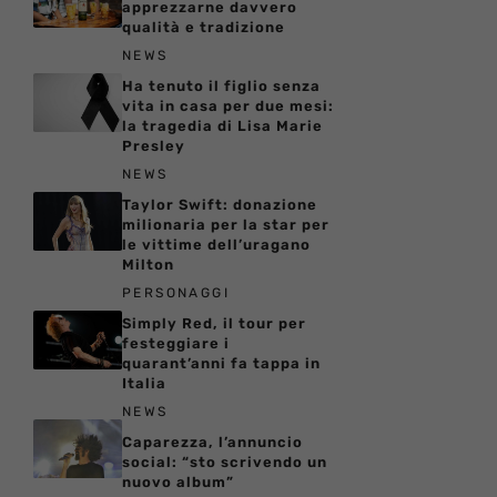
apprezzarne davvero
qualità e tradizione
NEWS
Ha tenuto il figlio senza
vita in casa per due mesi:
la tragedia di Lisa Marie
Presley
NEWS
Taylor Swift: donazione
milionaria per la star per
le vittime dell’uragano
Milton
PERSONAGGI
Simply Red, il tour per
festeggiare i
quarant’anni fa tappa in
Italia
NEWS
Caparezza, l’annuncio
social: “sto scrivendo un
nuovo album”