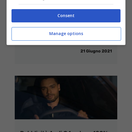
Pubblicità Windtre “Di Più” con
Consent
Fiorello: il video e la (nuova e
inedita) canzone dello spot
Manage options
trasmesso da giugno 2021
21 Giugno 2021