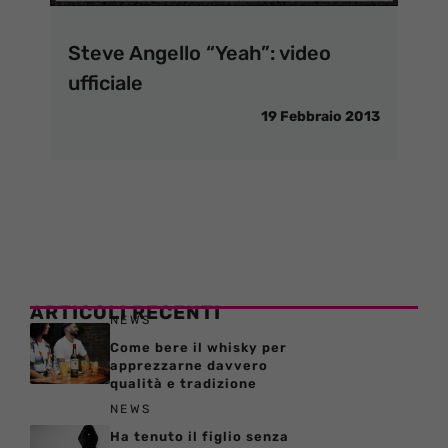
Steve Angello “Yeah”: video
ufficiale
19 Febbraio 2013
ARTICOLI RECENTI
NEWS
Come bere il whisky per
apprezzarne davvero
qualità e tradizione
NEWS
Ha tenuto il figlio senza