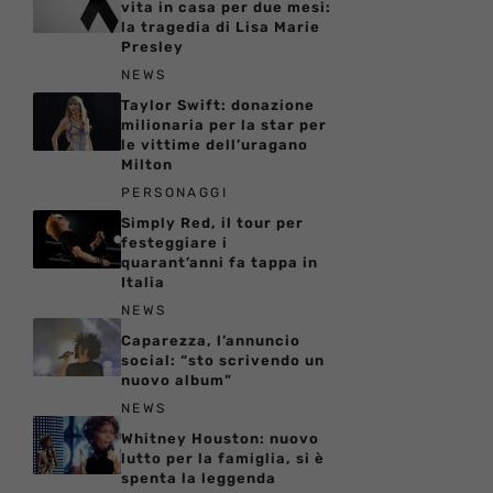
vita in casa per due mesi:
la tragedia di Lisa Marie
Presley
NEWS
Taylor Swift: donazione
milionaria per la star per
le vittime dell’uragano
Milton
PERSONAGGI
Simply Red, il tour per
festeggiare i
quarant’anni fa tappa in
Italia
NEWS
Caparezza, l’annuncio
social: “sto scrivendo un
nuovo album”
NEWS
Whitney Houston: nuovo
lutto per la famiglia, si è
spenta la leggenda