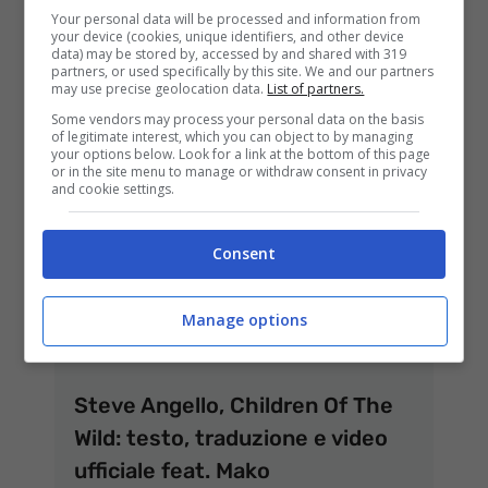
Steve Angello – Remember:
Your personal data will be processed and information from
testo, traduzione e video ft. The
your device (cookies, unique identifiers, and other device
data) may be stored by, accessed by and shared with 319
Presets
partners, or used specifically by this site. We and our partners
may use precise geolocation data.
List of partners.
26 Novembre 2015
Some vendors may process your personal data on the basis
of legitimate interest, which you can object to by managing
your options below. Look for a link at the bottom of this page
or in the site menu to manage or withdraw consent in privacy
and cookie settings.
Consent
Manage options
Steve Angello, Children Of The
Wild: testo, traduzione e video
ufficiale feat. Mako