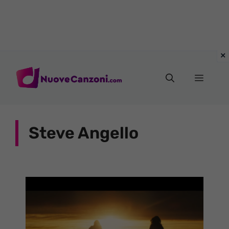
Vai
al
Menu
contenuto
Steve Angello