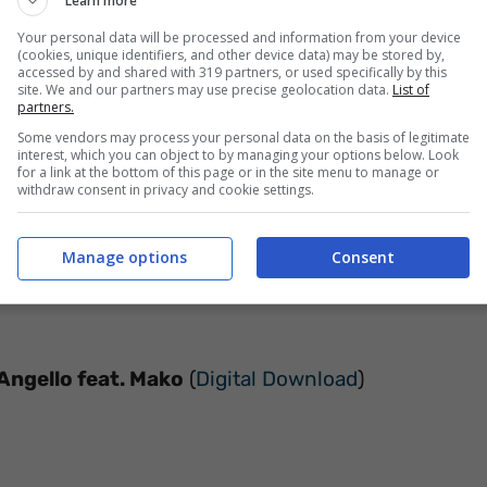
Learn more
Your personal data will be processed and information from your device
(cookies, unique identifiers, and other device data) may be stored by,
accessed by and shared with 319 partners, or used specifically by this
site. We and our partners may use precise geolocation data.
List of
partners.
Some vendors may process your personal data on the basis of legitimate
interest, which you can object to by managing your options below. Look
for a link at the bottom of this page or in the site menu to manage or
withdraw consent in privacy and cookie settings.
Manage options
Consent
llulare
Angello feat. Mako
(
Digital Download
)