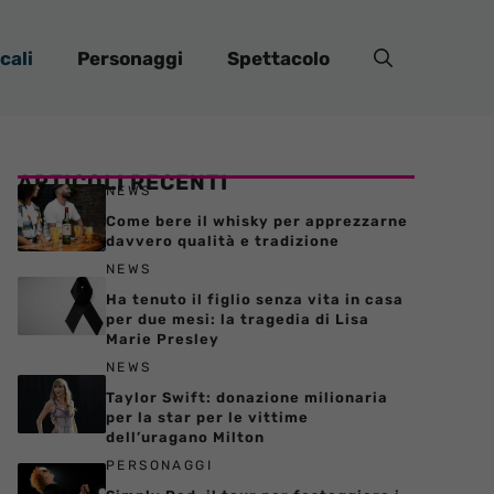
cali
Personaggi
Spettacolo
ARTICOLI RECENTI
NEWS
Come bere il whisky per apprezzarne
davvero qualità e tradizione
NEWS
Ha tenuto il figlio senza vita in casa
per due mesi: la tragedia di Lisa
Marie Presley
NEWS
Taylor Swift: donazione milionaria
per la star per le vittime
dell’uragano Milton
PERSONAGGI