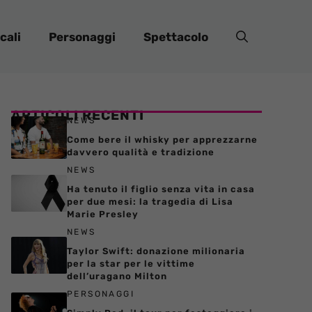
cali
Personaggi
Spettacolo
ARTICOLI RECENTI
NEWS
Come bere il whisky per apprezzarne
davvero qualità e tradizione
NEWS
Ha tenuto il figlio senza vita in casa
per due mesi: la tragedia di Lisa
Marie Presley
NEWS
Taylor Swift: donazione milionaria
per la star per le vittime
dell’uragano Milton
PERSONAGGI