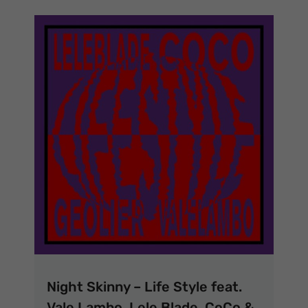
Night Skinny – Life Style feat.
Vale Lambo, Lele Blade, CoCo &