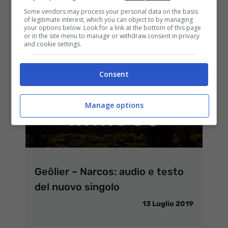
Some vendors may process your personal data on the basis
of legitimate interest, which you can object to by managing
your options below. Look for a link at the bottom of this page
or in the site menu to manage or withdraw consent in privacy
and cookie settings.
Consent
Manage options
Geôlier – Narcos: audio e testo
del nuovo singolo
13 Luglio 2019