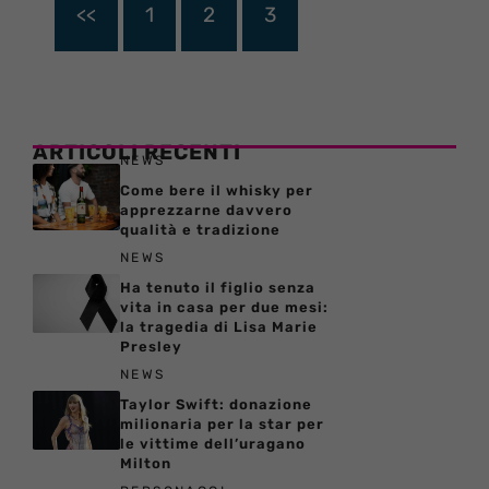
<<
1
2
3
ARTICOLI RECENTI
NEWS
Come bere il whisky per
apprezzarne davvero
qualità e tradizione
NEWS
Ha tenuto il figlio senza
vita in casa per due mesi:
la tragedia di Lisa Marie
Presley
NEWS
Taylor Swift: donazione
milionaria per la star per
le vittime dell’uragano
Milton