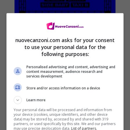
Night Skinny – Mattoni feat.
nuovecanzoni.com asks for your consent
Noyz Narcos, Shiva, Speranza,
to use your personal data for the
Guè Pequeno, Achille Lauro,
following purposes:
Geôlier, Lazza, Ernia, Side Baby
Personalised advertising and content, advertising and
& Taxi B: audio, testo e
content measurement, audience research and
services development
traduzione della canzone
Store and/or access information on a device
13 Settembre 2019
Learn more
Your personal data will be processed and information from
your device (cookies, unique identifiers, and other device
data) may be stored by, accessed by and shared with 319
partners, or used specifically by this site. We and our partners
may use precise geolocation data.
List of partners.