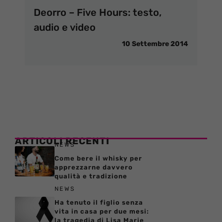
Deorro – Five Hours: testo,
audio e video
10 Settembre 2014
ARTICOLI RECENTI
NEWS
Come bere il whisky per
apprezzarne davvero
qualità e tradizione
NEWS
Ha tenuto il figlio senza
vita in casa per due mesi:
la tragedia di Lisa Marie