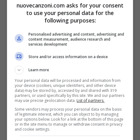
Alessandro Mannarino – Gli
nuovecanzoni.com asks for your consent
to use your personal data for the
Animali – video ufficiale e testo
following purposes:
15 Maggio 2014
Personalised advertising and content, advertising and
content measurement, audience research and
services development
Store and/or access information on a device
Learn more
Your personal data will be processed and information from
your device (cookies, unique identifiers, and other device
data) may be stored by, accessed by and shared with 319
partners, or used specifically by this site. We and our partners
may use precise geolocation data.
List of partners.
Some vendors may process your personal data on the basis
of legitimate interest, which you can object to by managing
your options below. Look for a link at the bottom of this page
or in the site menu to manage or withdraw consent in privacy
and cookie settings.
Malamor: testo del nuovo