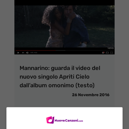
Mannarino: guarda il video del
nuovo singolo Apriti Cielo
dall’album omonimo (testo)
26 Novembre 2016