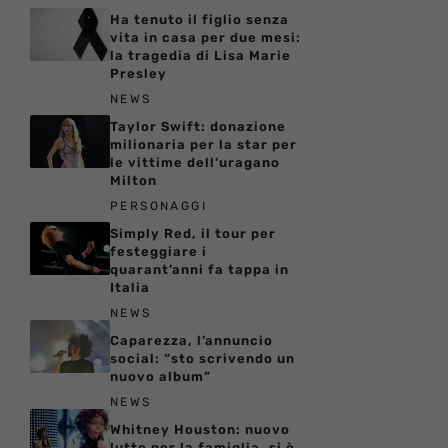
Ha tenuto il figlio senza
vita in casa per due mesi:
la tragedia di Lisa Marie
Presley
NEWS
Taylor Swift: donazione
milionaria per la star per
le vittime dell’uragano
Milton
PERSONAGGI
Simply Red, il tour per
festeggiare i
quarant’anni fa tappa in
Italia
NEWS
Caparezza, l’annuncio
social: “sto scrivendo un
nuovo album”
NEWS
Whitney Houston: nuovo
lutto per la famiglia, si è