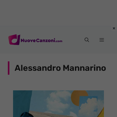
Vai
al
Menu
contenuto
Alessandro Mannarino