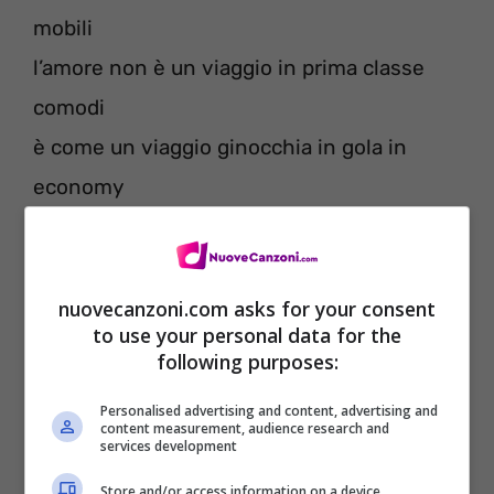
mobili
l’amore non è un viaggio in prima classe
comodi
è come un viaggio ginocchia in gola in
economy
e vuoi tornare indietro da quel mondo finto
con un bagaglio di rimorsi come un
macigno
nuovecanzoni.com asks for your consent
to use your personal data for the
con la voglia di famiglia e forse anche di un
following purposes:
figlio
Personalised advertising and content, advertising and
non di certo del west che piange come un
content measurement, audience research and
services development
bimbo.
Store and/or access information on a device