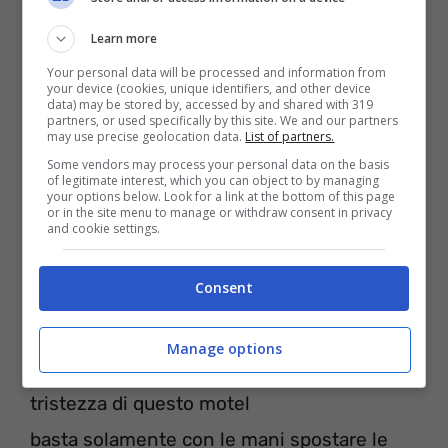
Learn more
Your personal data will be processed and information from
your device (cookies, unique identifiers, and other device
data) may be stored by, accessed by and shared with 319
partners, or used specifically by this site. We and our partners
may use precise geolocation data.
List of partners.
Some vendors may process your personal data on the basis
of legitimate interest, which you can object to by managing
your options below. Look for a link at the bottom of this page
or in the site menu to manage or withdraw consent in privacy
and cookie settings.
Consent
E forse l’hai capito, la ricchezza vera siamo
solo io e te
Manage options
che riusciamo con un bacio a cancellare la
tristezza di questo motel
basta solamente con le mani spostare le