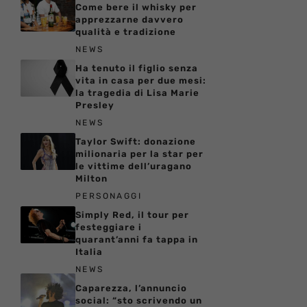
Come bere il whisky per
apprezzarne davvero
qualità e tradizione
NEWS
Ha tenuto il figlio senza
vita in casa per due mesi:
la tragedia di Lisa Marie
Presley
NEWS
Taylor Swift: donazione
milionaria per la star per
le vittime dell’uragano
Milton
PERSONAGGI
Simply Red, il tour per
festeggiare i
quarant’anni fa tappa in
Italia
NEWS
Caparezza, l’annuncio
social: “sto scrivendo un