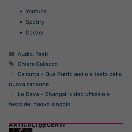
Youtube
Spotify
Deezer
Categorie
Audio
,
Testi
Tag
Chiara Galiazzo
Calcutta – Due Punti: audio e testo della
nuova canzone
Le Deva – Shangai: video ufficiale e
testo del nuovo singolo
ARTICOLI RECENTI
NEWS