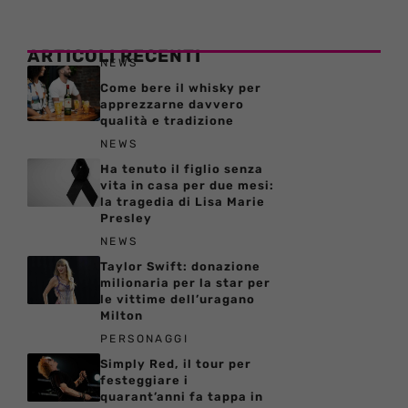
ARTICOLI RECENTI
NEWS
Come bere il whisky per
apprezzarne davvero
qualità e tradizione
NEWS
Ha tenuto il figlio senza
vita in casa per due mesi:
la tragedia di Lisa Marie
Presley
NEWS
Taylor Swift: donazione
milionaria per la star per
le vittime dell’uragano
Milton
PERSONAGGI
Simply Red, il tour per
festeggiare i
quarant’anni fa tappa in