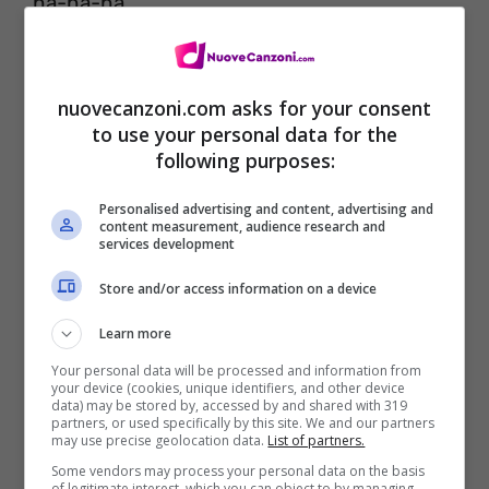
na-na-na
come mai, come mai mi chiedono
dove vado, dove vado non lo so
nuovecanzoni.com asks for your consent
come mai, come mai mi chiedono
to use your personal data for the
following purposes:
dove vado, dove vado non lo so.
Personalised advertising and content, advertising and
content measurement, audience research and
services development
Store and/or access information on a device
Learn more
Your personal data will be processed and information from
your device (cookies, unique identifiers, and other device
data) may be stored by, accessed by and shared with 319
partners, or used specifically by this site. We and our partners
may use precise geolocation data.
List of partners.
Some vendors may process your personal data on the basis
of legitimate interest, which you can object to by managing