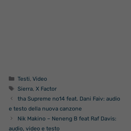
Categorie
Testi
,
Video
Tag
Sierra
,
X Factor
​tha Supreme no14 feat. Dani Faiv: audio
e testo della nuova canzone
Nik Makino – Neneng B feat Raf Davis:
audio, video e testo