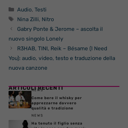
Categorie
Audio
,
Testi
Tag
Nina Zilli
,
Nitro
Gabry Ponte & Jerome – ascolta il
nuovo singolo Lonely
R3HAB, TINI, Reik – Bésame (I Need
You): audio, video, testo e traduzione della
nuova canzone
ARTICOLI RECENTI
NEWS
Come bere il whisky per
apprezzarne davvero
qualità e tradizione
NEWS
Ha tenuto il figlio senza