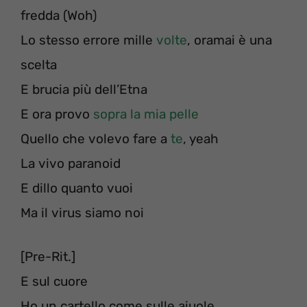
fredda (Woh)
Lo stesso errore mille
volte
, oramai è una
scelta
E brucia più dell’Etna
E ora provo
sopra la mia pelle
Quello che volevo fare a
te
, yeah
La vivo paranoid
E dillo quanto vuoi
Ma il virus siamo noi
[Pre-Rit.]
E sul cuore
Ho un cartello come sulle aiuole