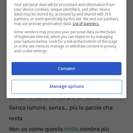
Your personal data will be processed and information from
your device (cookies, unique identifiers, and other device
data) may be stored by, accessed by and shared with 319
partners, or used specifically by this site. We and our partners
may use precise geolocation data.
List of partners.
Some vendors may process your personal data on the basis
of legitimate interest, which you can object to by managing
your options below. Look for a link at the bottom of this page
[Post-Ritornello: Nina Zilli]
or in the site menu to manage or withdraw consent in privacy
and cookie settings.
Mmh, anche senza di te, yeah
Anche senza
Consent
a
[2
Strofa: Nitro,
Insieme
]
Manage options
Senza rancore, senza più un cuore
Senza rumore, senza… più le parole che
resta
Non so come questa
notte
sembra più