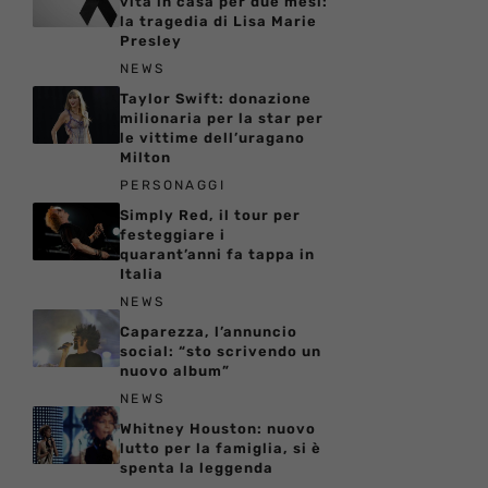
vita in casa per due mesi:
la tragedia di Lisa Marie
Presley
NEWS
Taylor Swift: donazione
milionaria per la star per
le vittime dell’uragano
Milton
PERSONAGGI
Simply Red, il tour per
festeggiare i
quarant’anni fa tappa in
Italia
NEWS
Caparezza, l’annuncio
social: “sto scrivendo un
nuovo album”
NEWS
Whitney Houston: nuovo
lutto per la famiglia, si è
spenta la leggenda