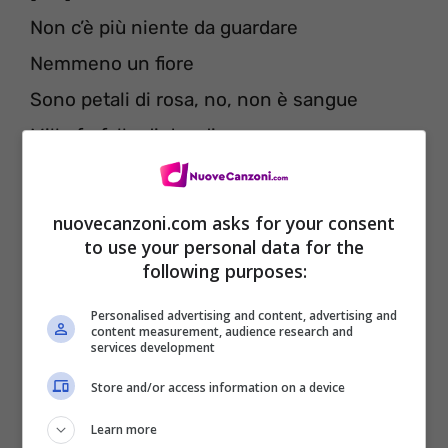
Non c’è più niente da guardare
Nemmeno un fiore
Sono petali di rosa, no, non è sangue
Mille farfalle dietro di me
Gente che applaude senza un perché
E’ l’anima che piange
nuovecanzoni.com asks for your consent
Ormai sono grande, eh-eh
to use your personal data for the
following purposes:
Anche senza di te
Personalised advertising and content, advertising and
content measurement, audience research and
services development
Store and/or access information on a device
Learn more