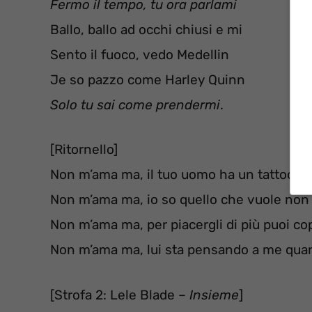
Fermo il tempo, tu ora parlami
Ballo, ballo ad occhi chiusi e mi
Sento il fuoco, vedo Medellin
Je so pazzo come Harley Quinn
Solo tu sai come prendermi
.
[Ritornello]
Non m’ama ma, il tuo uomo ha un tattoo co
Non m’ama ma, io so quello che vuole non
Non m’ama ma, per piacergli di più puoi cop
Non m’ama ma, lui sta pensando a me qua
[Strofa 2: Lele Blade –
Insieme
]