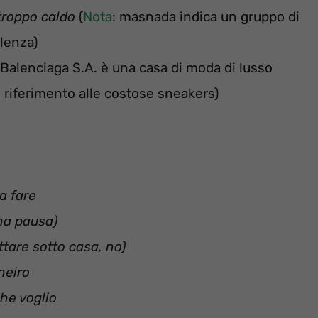
troppo caldo
(
Nota
: masnada indica un gruppo di
olenza)
 Balenciaga S.A. è una casa di moda di lusso
 riferimento alle costose sneakers)
a fare
na pausa)
tare sotto casa, no)
neiro
che voglio