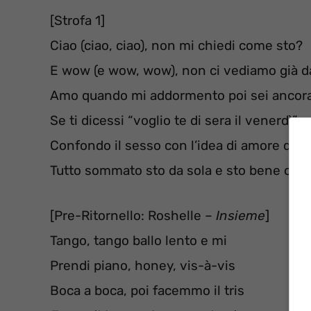
[Strofa 1]
Ciao (ciao, ciao), non mi chiedi come sto?
E wow (e wow, wow), non ci vediamo già d
Amo quando mi addormento poi sei ancora
Se ti dicessi “voglio te di sera il venerdì”
Confondo il sesso con l’idea di amore di qu
Tutto sommato sto da sola e sto bene così
[Pre-Ritornello: Roshelle –
Insieme
]
Tango, tango ballo lento e mi
Prendi piano, honey, vis-à-vis
Boca a boca, poi facemmo il tris