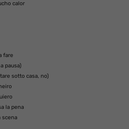
ucho calor
a fare
na pausa)
are sotto casa, no)
neiro
uiero
sa la pena
a scena