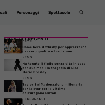
cali
Personaggi
Spettacolo
ARTICOLI RECENTI
NEWS
Come bere il whisky per apprezzarne
davvero qualità e tradizione
NEWS
Ha tenuto il figlio senza vita in casa
per due mesi: la tragedia di Lisa
Marie Presley
NEWS
Taylor Swift: donazione milionaria
per la star per le vittime
dell’uragano Milton
PERSONAGGI