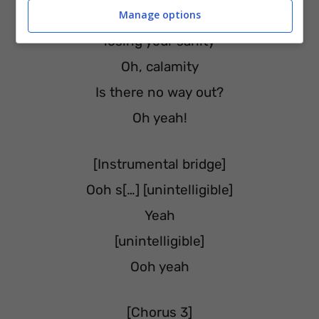
But then your wife seems to think you’re
Manage options
losing your sanity
Oh, calamity
Is there no way out?
Oh yeah!
[Instrumental bridge]
Ooh s[…] [unintelligible]
Yeah
[unintelligible]
Ooh yeah
[Chorus 3]