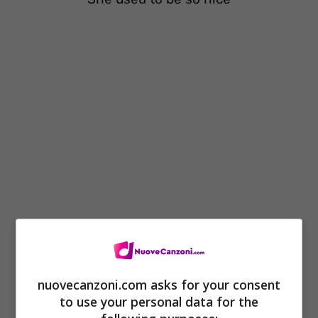
[Verse 3]
When lonely days turn to lonely nights
You take a trip to the city lights
nuovecanzoni.com asks for your consent
to use your personal data for the
And take the long way home