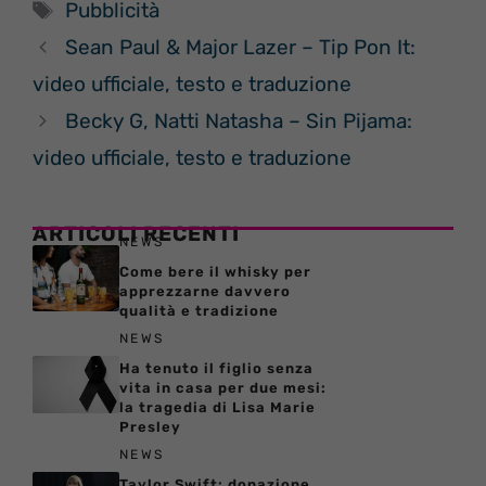
Tag
Pubblicità
Sean Paul & Major Lazer – Tip Pon It:
video ufficiale, testo e traduzione
Becky G, Natti Natasha – Sin Pijama:
video ufficiale, testo e traduzione
ARTICOLI RECENTI
NEWS
Come bere il whisky per
apprezzarne davvero
qualità e tradizione
NEWS
Ha tenuto il figlio senza
vita in casa per due mesi:
la tragedia di Lisa Marie
Presley
NEWS
Taylor Swift: donazione