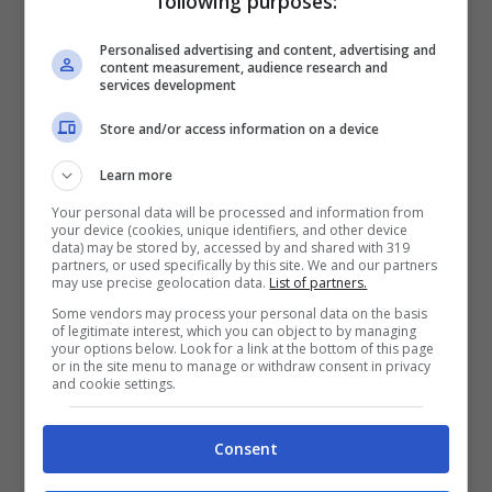
following purposes:
Take the long way home
Personalised advertising and content, advertising and
content measurement, audience research and
services development
[Verse 4]
You never see what you wanna see
Store and/or access information on a device
Forever playing to the gallery
Learn more
You take the long way home
Your personal data will be processed and information from
your device (cookies, unique identifiers, and other device
Take the long way home
data) may be stored by, accessed by and shared with 319
partners, or used specifically by this site. We and our partners
may use precise geolocation data.
List of partners.
Some vendors may process your personal data on the basis
[Chorus 2]
of legitimate interest, which you can object to by managing
your options below. Look for a link at the bottom of this page
And when you’re up on the stage it’s so
or in the site menu to manage or withdraw consent in privacy
and cookie settings.
unbelievable
Oh, unforgettable
Consent
How they adore you