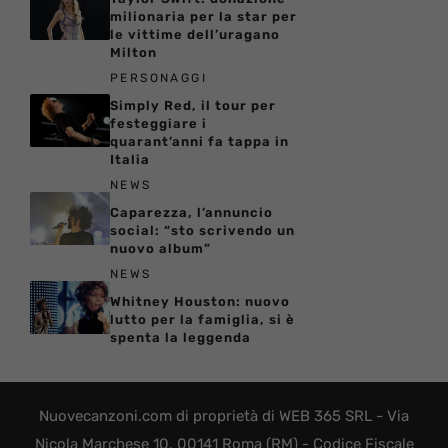
milionaria per la star per
le vittime dell’uragano
Milton
PERSONAGGI
Simply Red, il tour per
festeggiare i
quarant’anni fa tappa in
Italia
NEWS
Caparezza, l’annuncio
social: “sto scrivendo un
nuovo album”
NEWS
Whitney Houston: nuovo
lutto per la famiglia, si è
spenta la leggenda
Nuovecanzoni.com di proprietà di WEB 365 SRL - Via
Nicola Marchese 10, 00141 Roma (RM) - Codice Fiscale