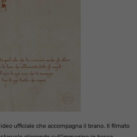
 video ufficiale che accompagna il brano. Il filmato
starvelo cliccando sull’immagine in basso.