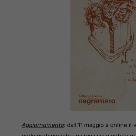
Aggiornamento
: dall’11 maggio è online il
vede protagonista una ragazza e potete gu