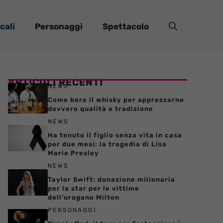
cali
Personaggi
Spettacolo
ARTICOLI RECENTI
NEWS
Come bere il whisky per apprezzarne
davvero qualità e tradizione
NEWS
Ha tenuto il figlio senza vita in casa
per due mesi: la tragedia di Lisa
Marie Presley
NEWS
Taylor Swift: donazione milionaria
per la star per le vittime
dell’uragano Milton
PERSONAGGI