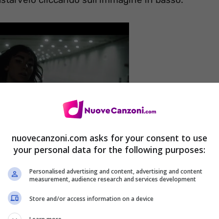
nuovecanzoni.com asks for your consent to use
your personal data for the following purposes:
Personalised advertising and content, advertising and content
gital Download
)
measurement, audience research and services development
Store and/or access information on a device
torno a te