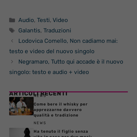
Categorie
Audio
,
Testi
,
Video
Tag
Galantis
,
Traduzioni
Lodovica Comello, Non cadiamo mai:
testo e video del nuovo singolo
Negramaro, Tutto qui accade è il nuovo
singolo: testo e audio + video
ARTICOLI RECENTI
NEWS
Come bere il whisky per
apprezzarne davvero
qualità e tradizione
NEWS
Ha tenuto il figlio senza
vita in casa per due mesi: