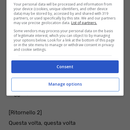
Your personal data will be processed and information from
your device (cookies, unique identifiers, and other device
tutto a casa
data) may be stored by, accessed by and shared with 319
partners, or used specifically by this site. We and our partners
Puoi chiamarmi come ti pare non ti darò un
may use precise geolocation data.
List of partners.
solo dollaro, stavolta non scapperò,
Some vendors may process your personal data on the basis
of legitimate interest, which you can object to by managing
your options below. Look for a link at the bottom of this page
scapperò, scapperò
or in the site menu to manage or withdraw consent in privacy
and cookie settings.
Potresti mettermi al tappeto, potresti
picchiarmi, tuttavia mi rialzerò nuovamente
Consent
Puoi chiamarlo come vuoi, non ti darò un
solo dollaro, stavolta non fuggirò, fuggirò,
Manage options
fuggirò,
[Ritornello 2]
Questa volta, questa volta