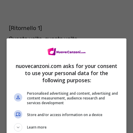
[Ritornello 1]
Questa volta, questa volta
Questa volta, stavolta di certo non
scapperò, scapperò, scapperò, scapperò,
nuovecanzoni.com asks for your consent
scapperò…
to use your personal data for the
following purposes:
Non stavolta, non stavolta
Non questa volta, non questa volta
Personalised advertising and content, advertising and
content measurement, audience research and
services development
[Verso 1]
Store and/or access information on a device
Mi spiace non ho i soldi, non sto cercando
Learn more
di essere divertente ma oggi ho lasciato