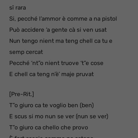
sî rara
Si, pecché l’ammor è comme a na pistol
Può accidere ‘a gente cà si ven usat
Nun tengo nient ma teng chell ca tu e
semp cercat
Pecché ‘nt”o nient truove ‘t”e cose
E chell ca teng n’è’ maje pruvat
[Pre-Rit.]
T”o giuro ca te voglio ben (ben)
E scus si mo nun se ver (nun se ver)
T”o giuro ca chello che provo