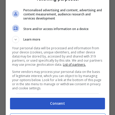
T”o giuro ca chello che provo
Personalised advertising and content, advertising and
content measurement, audience research and
È forte assaje e t”o giuro che è overo
services development
T”o giuro ca te voglio bbene
Store and/or access information on a device
E scusa si mo nun se vede
Learn more
T”o giuro ca chello che provo
Your personal data will be processed and information from
your device (cookies, unique identifiers, and other device
È forte assaje e t”o giuro che è overo
data) may be stored by, accessed by and shared with 319
partners, or used specifically by this site. We and our partners
may use precise geolocation data.
List of partners.
Some vendors may process your personal data on the basis
of legitimate interest, which you can object to by managing
your options below. Look for a link at the bottom of this page
or in the site menu to manage or withdraw consent in privacy
and cookie settings.
Consent
La traduzione di Na Catena