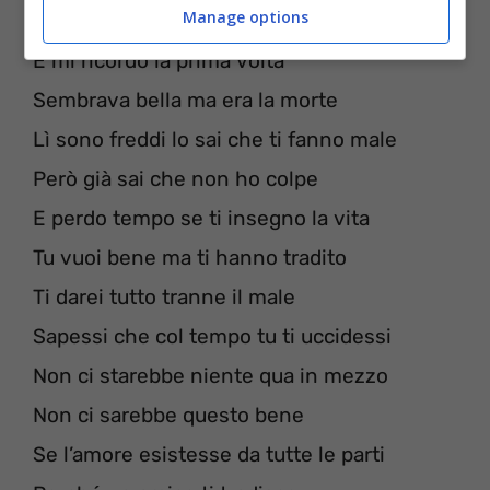
a
Manage options
[1
Strofa]
E mi ricordo la prima volta
Sembrava bella ma era la morte
Lì sono freddi lo sai che ti fanno male
Però già sai che non ho colpe
E perdo tempo se ti insegno la vita
Tu vuoi bene ma ti hanno tradito
Ti darei tutto tranne il male
Sapessi che col tempo tu ti uccidessi
Non ci starebbe niente qua in mezzo
Non ci sarebbe questo bene
Se l’amore esistesse da tutte le parti