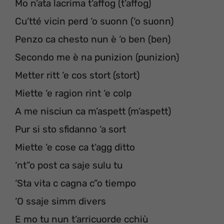
Mo n’ata lacrima t’affog (t’affog)
Cu’tté vicin perd ‘o suonn (‘o suonn)
Penzo ca chesto nun è ‘o ben (ben)
Secondo me è na punizion (punizion)
Metter ritt ‘e cos stort (stort)
Miette ‘e ragion rint ‘e colp
A me nisciun ca m’aspett (m’aspett)
Pur si sto sfidanno ‘a sort
Miette ‘e cose ca t’agg ditto
‘nt”o post ca saje sulu tu
‘Sta vita c cagna c”o tiempo
‘O ssaje simm divers
E mo tu nun t’arricuorde cchiù