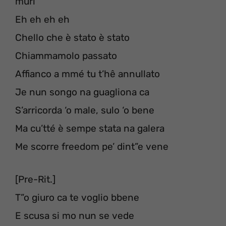
murì
Eh eh eh eh
Chello che è stato è stato
Chiammamolo passato
Affianco a mmé tu t’hê annullato
Je nun songo na guagliona ca
S’arricorda ‘o male, sulo ‘o bene
Ma cu’tté è sempe stata na galera
Me scorre freedom pe’ dint”e vene
[Pre-Rit.]
T”o giuro ca te voglio bbene
E scusa si mo nun se vede