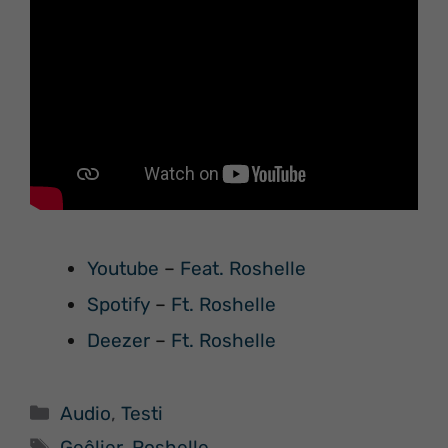
Youtube
–
Feat. Roshelle
Spotify
–
Ft. Roshelle
Deezer
–
Ft. Roshelle
Categorie
Audio
,
Testi
Tag
Geôlier
,
Roshelle