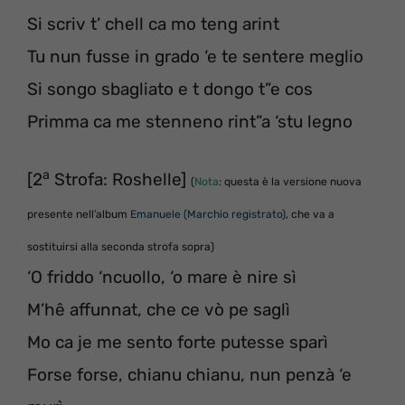
Si scriv t’ chell ca mo teng arint
Tu nun fusse in grado ‘e te sentere meglio
Si songo sbagliato e t dongo t”e cos
Primma ca me stenneno rint”a ‘stu legno
a
[2
Strofa: Roshelle]
(
Nota
: questa è la versione nuova
presente nell’album
Emanuele (Marchio registrato)
, che va a
sostituirsi alla seconda strofa sopra)
‘O friddo ‘ncuollo, ‘o mare è nire sì
M’hê affunnat, che ce vò pe saglì
Mo ca je me sento forte putesse sparì
Forse forse, chianu chianu, nun penzà ‘e