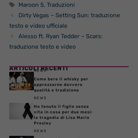
Tag
Maroon 5
,
Traduzioni
Dirty Vegas – Setting Sun: traduzione
testo e video ufficiale
Alesso ft. Ryan Tedder – Scars:
traduzione testo e video
ARTICOLI RECENTI
NEWS
Come bere il whisky per
apprezzarne davvero
qualità e tradizione
NEWS
Ha tenuto il figlio senza
vita in casa per due mesi:
la tragedia di Lisa Marie
Presley
NEWS