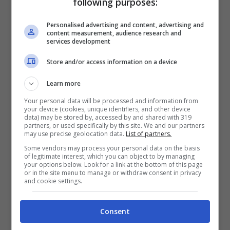
following purposes:
C’erano solo gli amici nella mia mente
Ma ora mi rendo conto, che eri sempre tu
Personalised advertising and content, advertising and
content measurement, audience research and
Non riesco a credere che non sono riuscito
services development
a vederlo in tutto questo tempo, tutto
Store and/or access information on a device
questo tempo
Learn more
Sei sempre stata tu
Your personal data will be processed and information from
your device (cookies, unique identifiers, and other device
Ora so che il mio cuore non era soddisfatto,
data) may be stored by, accessed by and shared with 319
partners, or used specifically by this site. We and our partners
soddisfatto
may use precise geolocation data.
List of partners.
Some vendors may process your personal data on the basis
Sei sempre stata tu
of legitimate interest, which you can object to by managing
your options below. Look for a link at the bottom of this page
or in the site menu to manage or withdraw consent in privacy
and cookie settings.
Mi sono svegliato oscillando da un albero
Con una sensazione diversa
Consent