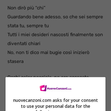
Non dirò più “chi”
Guardando bene adesso, so che sei sempre
stata tu, sempre tu
Tutti i miei desideri nascosti finalmente son
diventati chiari
No, non ti dico mai bugie così inizierò
stasera
Occhi color nocciola, ne ero accecato
Stavamo solo perdendo tempo
Per la mia vita, non abbiamo mai
nuovecanzoni.com asks for your consent
oltrepassato il confine
to use your personal data for the