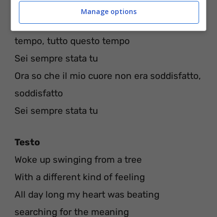
Sei sempre stata tu
Manage options
Anche se non l’ho capito per tutto questo
tempo, tutto questo tempo
Sei sempre stata tu
Ora so che il mio cuore non era soddisfatto,
soddisfatto
Sei sempre stata tu
Testo
Woke up swinging from a tree
With a different kind of feeling
All day long my heart was beating
searching for the meaning