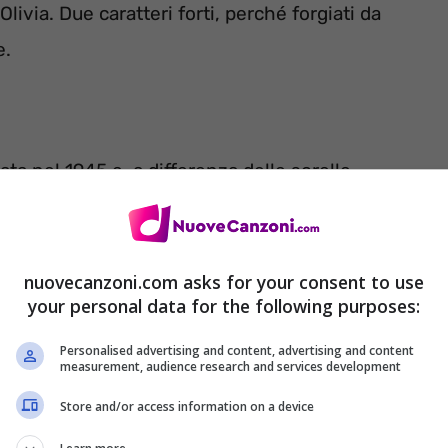
ivia. Due caratteri forti, perché forgiati da
e.
ata nel 1945 e, a differenza delle sorelle
rriera, nell’informatica.
nuovecanzoni.com asks for your consent to use
your personal data for the following purposes:
Personalised advertising and content, advertising and content
measurement, audience research and services development
Store and/or access information on a device