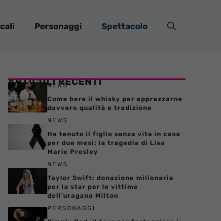
cali
Personaggi
Spettacolo
ARTICOLI RECENTI
NEWS
Come bere il whisky per apprezzarne
davvero qualità e tradizione
NEWS
Ha tenuto il figlio senza vita in casa
per due mesi: la tragedia di Lisa
Marie Presley
NEWS
Taylor Swift: donazione milionaria
per la star per le vittime
dell’uragano Milton
PERSONAGGI