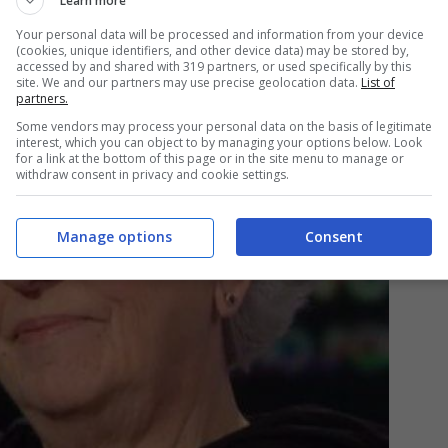
Learn more
Your personal data will be processed and information from your device
(cookies, unique identifiers, and other device data) may be stored by,
accessed by and shared with 319 partners, or used specifically by this
site. We and our partners may use precise geolocation data.
List of
partners.
Some vendors may process your personal data on the basis of legitimate
interest, which you can object to by managing your options below. Look
for a link at the bottom of this page or in the site menu to manage or
withdraw consent in privacy and cookie settings.
Manage options
Consent