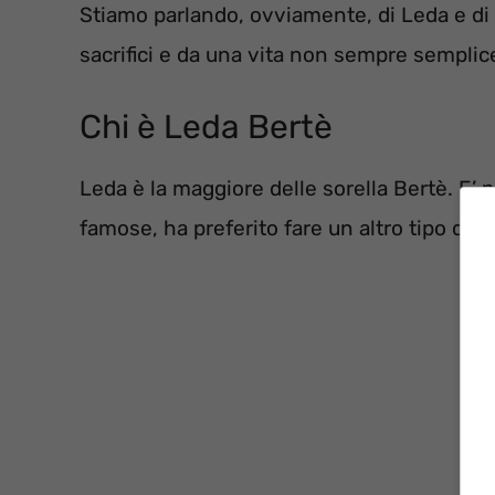
Stiamo parlando, ovviamente, di Leda e di Ol
sacrifici e da una vita non sempre semplic
Chi è Leda Bertè
Leda è la maggiore delle sorella Bertè. E’ n
famose, ha preferito fare un altro tipo di ca