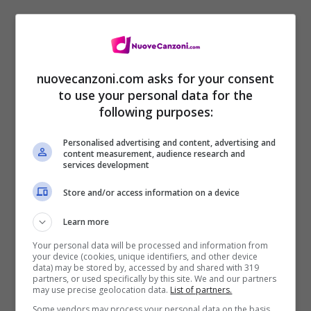
Don’t lift me up
To turn me down
nuovecanzoni.com asks for your consent
to use your personal data for the
I just want a lover
following purposes:
Baby stay with me on the floor
Personalised advertising and content, advertising and
Talk with me, let me go
content measurement, audience research and
services development
Got to keep below
Store and/or access information on a device
Talk with me, let me go
Learn more
Got to keep below
Your personal data will be processed and information from
your device (cookies, unique identifiers, and other device
data) may be stored by, accessed by and shared with 319
Don’t lift me up
partners, or used specifically by this site. We and our partners
may use precise geolocation data.
List of partners.
To turn me down
Some vendors may process your personal data on the basis