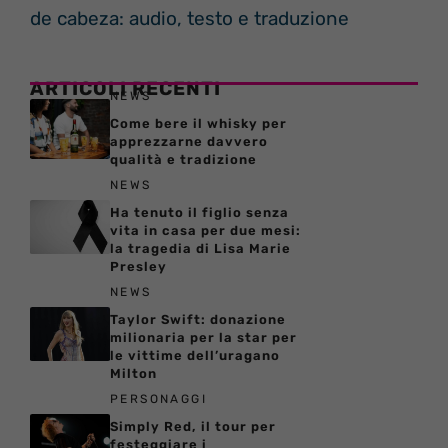
de cabeza: audio, testo e traduzione
ARTICOLI RECENTI
NEWS
Come bere il whisky per
apprezzarne davvero
qualità e tradizione
NEWS
Ha tenuto il figlio senza
vita in casa per due mesi:
la tragedia di Lisa Marie
Presley
NEWS
Taylor Swift: donazione
milionaria per la star per
le vittime dell’uragano
Milton
PERSONAGGI
Simply Red, il tour per
festeggiare i