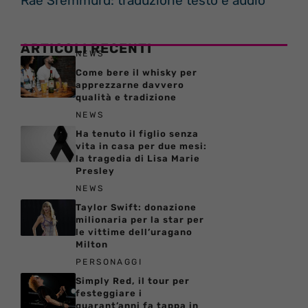
Rae Sremmurd: traduzione testo e audio
ARTICOLI RECENTI
NEWS
Come bere il whisky per
apprezzarne davvero
qualità e tradizione
NEWS
Ha tenuto il figlio senza
vita in casa per due mesi:
la tragedia di Lisa Marie
Presley
NEWS
Taylor Swift: donazione
milionaria per la star per
le vittime dell’uragano
Milton
PERSONAGGI
Simply Red, il tour per
festeggiare i
quarant’anni fa tappa in