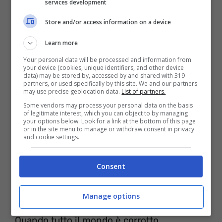
services development
Store and/or access information on a device
It’s enough, it’s enough, it’s enough
Learn more
And the system you cannot trust
Your personal data will be processed and information from
It’s enough, it’s enough
your device (cookies, unique identifiers, and other device
data) may be stored by, accessed by and shared with 319
When the whole wide world is corrupt
partners, or used specifically by this site. We and our partners
may use precise geolocation data.
List of partners.
It’s enough, it’s enough
Some vendors may process your personal data on the basis
of legitimate interest, which you can object to by managing
And we all are just getting fucked
your options below. Look for a link at the bottom of this page
or in the site menu to manage or withdraw consent in privacy
It’s enough, it’s enough
and cookie settings.
Basta, basta, basta
Consent
Del sistema di cui non ti puoi fidare
Manage options
Basta, basta
Quando tutto il mondo è corrotto