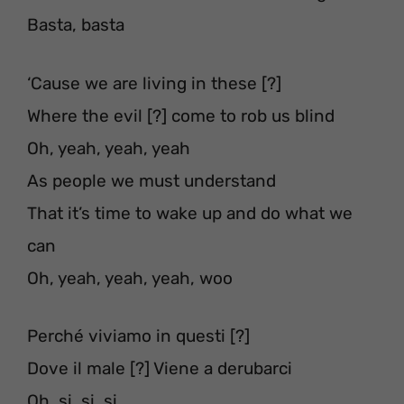
Basta, basta
‘Cause we are living in these [?]
Where the evil [?] come to rob us blind
Oh, yeah, yeah, yeah
As people we must understand
That it’s time to wake up and do what we
can
Oh, yeah, yeah, yeah, woo
Perché viviamo in questi [?]
Dove il male [?] Viene a derubarci
Oh, si, si, si