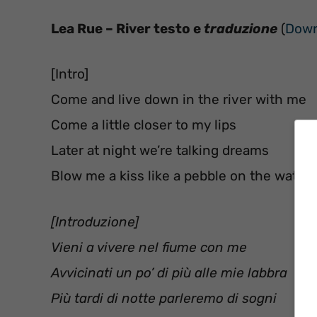
Lea Rue – River testo e
traduzione
(
Down
[Intro]
Come and live down in the river with me
Come a little closer to my lips
Later at night we’re talking dreams
Blow me a kiss like a pebble on the water,
[Introduzione]
Vieni a vivere nel fiume con me
Avvicinati un po’ di più alle mie labbra
Più tardi di notte parleremo di sogni