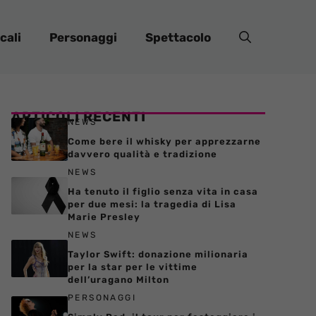
cali
Personaggi
Spettacolo
ARTICOLI RECENTI
NEWS
Come bere il whisky per apprezzarne
davvero qualità e tradizione
NEWS
Ha tenuto il figlio senza vita in casa
per due mesi: la tragedia di Lisa
Marie Presley
NEWS
Taylor Swift: donazione milionaria
per la star per le vittime
dell’uragano Milton
PERSONAGGI