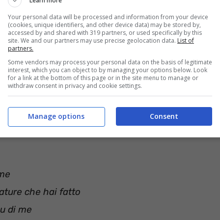
Learn more
ua, sull’acqua, sull’acqua
Your personal data will be processed and information from your device
(cookies, unique identifiers, and other device data) may be stored by,
accessed by and shared with 319 partners, or used specifically by this
site. We and our partners may use precise geolocation data.
List of
partners.
rror
Some vendors may process your personal data on the basis of legitimate
interest, which you can object to by managing your options below. Look
t me
for a link at the bottom of this page or in the site menu to manage or
withdraw consent in privacy and cookie settings.
s you made
n me
Manage options
Consent
 me
ature che hai fatto
su di me