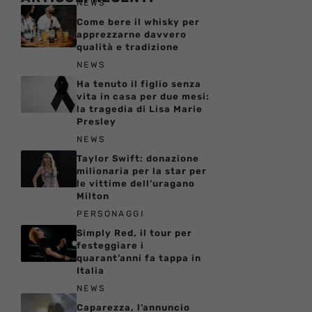
NEWS
Come bere il whisky per
apprezzarne davvero
qualità e tradizione
NEWS
Ha tenuto il figlio senza
vita in casa per due mesi:
la tragedia di Lisa Marie
Presley
NEWS
Taylor Swift: donazione
milionaria per la star per
le vittime dell’uragano
Milton
PERSONAGGI
Simply Red, il tour per
festeggiare i
quarant’anni fa tappa in
Italia
NEWS
Caparezza, l’annuncio