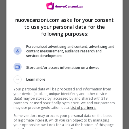
nuovecanzoni.com asks for your consent
to use your personal data for the
following purposes:
[Bridge]
Personalised advertising and content, advertising and
Vivo per amarti
content measurement, audience research and
services development
E adoro amarti
Store and/or access information on a device
E vivo per amarti, ragazzo
Vivere per amare te
Learn more
Your personal data will be processed and information from
E mi piace amarti
your device (cookies, unique identifiers, and other device
data) may be stored by, accessed by and shared with 319
E vivo per amarti, ragazzo
partners, or used specifically by this site. We and our partners
may use precise geolocation data.
List of partners.
Nessun oro può rimanere
Some vendors may process your personal data on the basis
of legitimate interest, which you can object to by managing
Come l’amore o la limonata
your options below. Look for a link at the bottom of this page