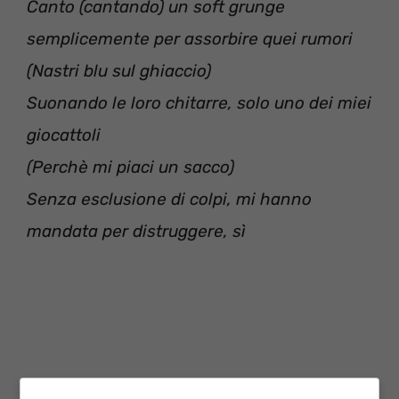
Canto (cantando) un soft grunge
semplicemente per assorbire quei rumori
(Nastri blu sul ghiaccio)
Suonando le loro chitarre, solo uno dei miei
giocattoli
(Perchè mi piaci un sacco)
Senza esclusione di colpi, mi hanno
mandata per distruggere, sì