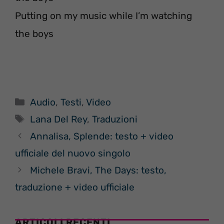
Putting on my music while I’m watching
the boys
Categorie
Audio
,
Testi
,
Video
Tag
Lana Del Rey
,
Traduzioni
Annalisa, Splende: testo + video
ufficiale del nuovo singolo
Michele Bravi, The Days: testo,
traduzione + video ufficiale
ARTICOLI RECENTI