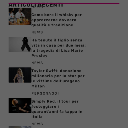
ARTICOLI RECENTI
NEWS
Come bere il whisky per
apprezzarne davvero
qualità e tradizione
NEWS
Ha tenuto il figlio senza
vita in casa per due mesi:
la tragedia di Lisa Marie
Presley
NEWS
Taylor Swift: donazione
milionaria per la star per
le vittime dell’uragano
Milton
PERSONAGGI
Simply Red, il tour per
festeggiare i
quarant’anni fa tappa in
Italia
NEWS