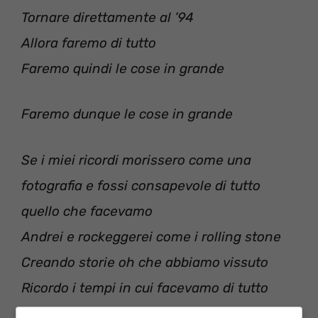
Tornare direttamente al ’94
Allora faremo di tutto
Faremo quindi le cose in grande
Faremo dunque le cose in grande
Se i miei ricordi morissero come una
fotografia e fossi consapevole di tutto
quello che facevamo
Andrei e rockeggerei come i rolling stone
Creando storie oh che abbiamo vissuto
Ricordo i tempi in cui facevamo di tutto
Non tornavamo mai a casa, volevamo che