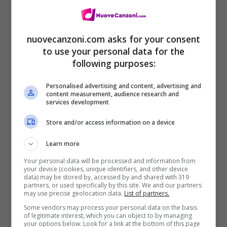
la folla rimanesse
Se c’è un posto dove andare
nuovecanzoni.com asks for your consent
to use your personal data for the
A prendere i nostri adorabili cuori
following purposes:
Fammelo sapere che sarò lì
Personalised advertising and content, advertising and
content measurement, audience research and
Possiamo tornare al ’94
services development
Tornare direttamente al ’94
Store and/or access information on a device
Quando tutti ci ritrovavamo?
Learn more
No, non ci dispiaceva
Your personal data will be processed and information from
your device (cookies, unique identifiers, and other device
Voglio tornare al ’94
data) may be stored by, accessed by and shared with 319
partners, or used specifically by this site. We and our partners
Tornare direttamente al ’94
may use precise geolocation data.
List of partners.
Some vendors may process your personal data on the basis
Quando facevamo di tutto
of legitimate interest, which you can object to by managing
your options below. Look for a link at the bottom of this page