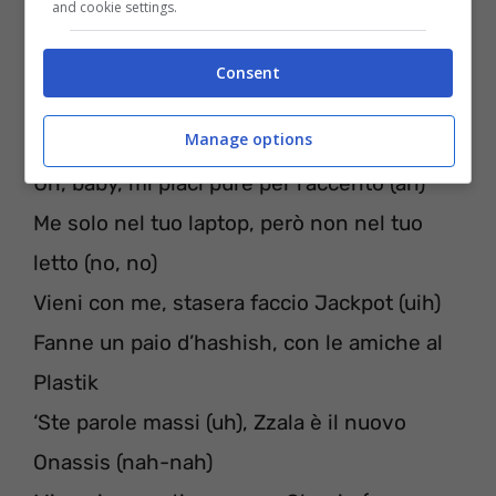
and cookie settings.
accoltellando.
Consent
[Lazza]
Manage options
Ehi, voglio soffiarmi il naso in una cento
Uh, baby, mi piaci pure per l’accento (ah)
Me solo nel tuo laptop, però non nel tuo
letto (no, no)
Vieni con me, stasera faccio Jackpot (uih)
Fanne un paio d’hashish, con le amiche al
Plastik
‘Ste parole massi (uh), Zzala è il nuovo
Onassis (nah-nah)