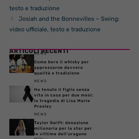
testo e traduzione
Josiah and the Bonnevilles – Swing:
video ufficiale, testo e traduzione
ARTICOLI RECENTI
NEWS
Come bere il whisky per
apprezzarne davvero
qualità e tradizione
NEWS
Ha tenuto il figlio senza
vita in casa per due mesi:
la tragedia di Lisa Marie
Presley
NEWS
Taylor Swift: donazione
milionaria per la star per
le vittime dell’uragano