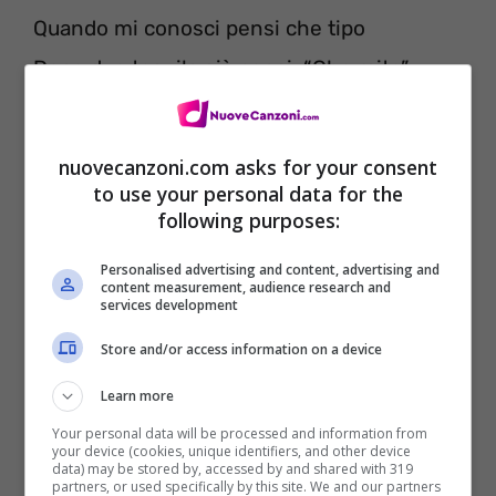
Quando mi conosci pensi che tipo
Dopo due tequila già pensi: “Che mito”
Mentre me la faccio lei dice: “Que rico
Papi que rico”
nuovecanzoni.com asks for your consent
to use your personal data for the
following purposes:
E spero che Dio benedica il reggaeton
Tutti i miei amici e la Patron
Personalised advertising and content, advertising and
content measurement, audience research and
Non faccio festa, faccio show
services development
Yo no soy, bueno mami
Store and/or access information on a device
Spero che dio guardi
Learn more
E benedica il reggaeton
Your personal data will be processed and information from
your device (cookies, unique identifiers, and other device
Tutti i miei amici e la Patron
data) may be stored by, accessed by and shared with 319
partners, or used specifically by this site. We and our partners