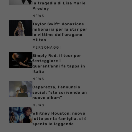
la tragedia di Lisa Marie
Presley
NEWS
Taylor Swift: donazione
milionaria per la star per
le vittime dell’uragano
Milton
PERSONAGGI
Simply Red, il tour per
festeggiare i
quarant’anni fa tappa in
Italia
NEWS
Caparezza, l’annuncio
social: “sto scrivendo un
nuovo album”
NEWS
Whitney Houston: nuovo
lutto per la famiglia, si è
spenta la leggenda