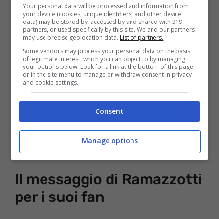
Your personal data will be processed and information from
your device (cookies, unique identifiers, and other device
data) may be stored by, accessed by and shared with 319
partners, or used specifically by this site. We and our partners
may use precise geolocation data.
List of partners.
Some vendors may process your personal data on the basis
of legitimate interest, which you can object to by managing
your options below. Look for a link at the bottom of this page
or in the site menu to manage or withdraw consent in privacy
A seguito dei successi ottenuti in Italia,
and cookie settings.
duetta con
Patsy Kensit
nel brano
La luce
Consent
buona delle stelle
riuscendo a farsi
conoscere nel panorama musicale
Manage options
internazionale ottenendo ottimi risultati.
Il messaggio di Ramazzotti
per i suoi fan