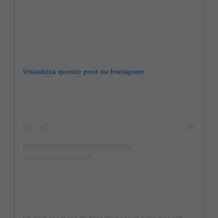
Visualizza questo post su Instagram
Un post condiviso da Eros Ramazzotti (@ramazzotti_eros)