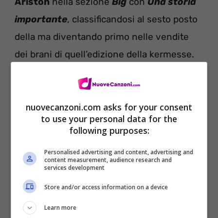
Ariston
nella sezione
Big
con
Una storia
importante
, classificandosi al sesto posto
della ma diventando primo nelle vendite
dei brani di quell’edizione della kermesse.
Nel 1986 torna nuovamente in gara a
Sanremo
con la canzone
Adesso tu
,
nuovecanzoni.com asks for your consent
to use your personal data for the
vincendo la competizione. Lo stesso si
following purposes:
ripete in estate con il
Festivalbar
.
Personalised advertising and content, advertising and
content measurement, audience research and
services development
Store and/or access information on a device
Learn more