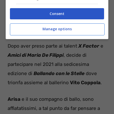
un gruppo musicale.
Consent
Arisa: ecco l’uomo al suo
Manage options
fianco
Dopo aver preso parte ai talent
X Factor
e
Amici di Maria De Filippi
, decide di
partecipare nel 2021 alla sedicesima
edizione di
Ballando con le Stelle
dove
trionfa assieme al ballerino
Vito Coppola
.
Arisa
e il suo compagno di ballo, sono
affiatatissimi, a tal punto da far pensare a