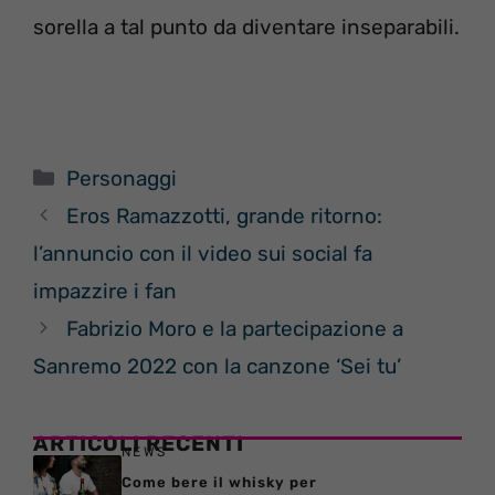
sorella a tal punto da diventare inseparabili.
Categorie
Personaggi
Eros Ramazzotti, grande ritorno:
l’annuncio con il video sui social fa
impazzire i fan
Fabrizio Moro e la partecipazione a
Sanremo 2022 con la canzone ‘Sei tu’
ARTICOLI RECENTI
NEWS
Come bere il whisky per