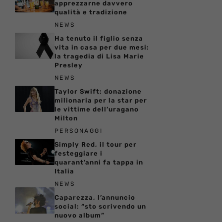
apprezzarne davvero
qualità e tradizione
NEWS
Ha tenuto il figlio senza
vita in casa per due mesi:
la tragedia di Lisa Marie
Presley
NEWS
Taylor Swift: donazione
milionaria per la star per
le vittime dell’uragano
Milton
PERSONAGGI
Simply Red, il tour per
festeggiare i
quarant’anni fa tappa in
Italia
NEWS
Caparezza, l’annuncio
social: “sto scrivendo un
nuovo album”