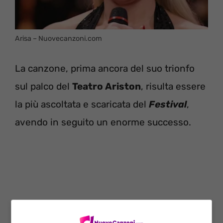
Arisa – Nuovecanzoni.com
La canzone, prima ancora del suo trionfo
sul palco del
Teatro Ariston
, risulta essere
la più ascoltata e scaricata del
Festival
,
avendo in seguito un enorme successo.