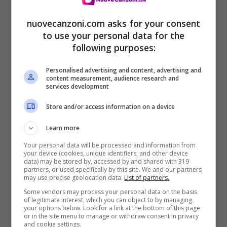
nuovecanzoni.com asks for your consent
to use your personal data for the
following purposes:
A questa vittoria, segue quella del 2014
Personalised advertising and content, advertising and
nella sezione Big del
Festival di Sanremo
content measurement, audience research and
services development
con il brano
Controvento
.
Store and/or access information on a device
Learn more
Ad oggi,
Arisa
è l’ultima donna solista ad
Your personal data will be processed and information from
aver trionfato sia nella categoria giovani
your device (cookies, unique identifiers, and other device
data) may be stored by, accessed by and shared with 319
che nella categoria big, dopo di lei i
partners, or used specifically by this site. We and our partners
may use precise geolocation data.
List of partners.
vincitori sono stati tutti di sesso maschile,
Some vendors may process your personal data on the basis
of legitimate interest, which you can object to by managing
fatta eccezione di
Victoria De Angelis
,
your options below. Look for a link at the bottom of this page
or in the site menu to manage or withdraw consent in privacy
bassista dei
Maneskin
, che però fa parte di
and cookie settings.