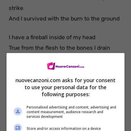
strike
And I survived with the burn to the ground
I have a fireball inside of my head
True from the flesh to the bones I drain
And whenever the darkness knows your
strike
And I survived with the burn to the ground
nuovecanzoni.com asks for your consent
to use your personal data for the
following purposes:
I have a fireball inside of my head
Personalised advertising and content, advertising and
True from the flesh to the bones I drain
content measurement, audience research and
services development
And whenever the darkness knows your
Store and/or access information on a device
strike