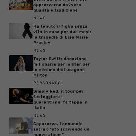
apprezzarne davvero
qualità e tradizione
NEWS
Ha tenuto il figlio senza
vita in casa per due mesi:
la tragedia di Lisa Marie
Presley
NEWS
Taylor Swift: donazione
milionaria per la star per
le vittime dell’uragano
Milton
PERSONAGGI
Simply Red, il tour per
festeggiare i
quarant’anni fa tappa in
Italia
NEWS
Caparezza, l’annuncio
social: “sto scrivendo un
nuovo album”