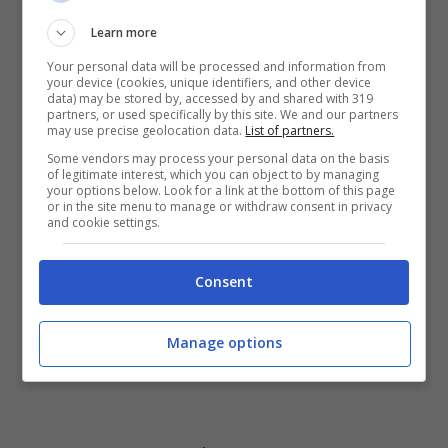
And I survived with the burn to the ground
Learn more
Your personal data will be processed and information from
your device (cookies, unique identifiers, and other device
data) may be stored by, accessed by and shared with 319
partners, or used specifically by this site. We and our partners
may use precise geolocation data.
List of partners.
Some vendors may process your personal data on the basis
of legitimate interest, which you can object to by managing
your options below. Look for a link at the bottom of this page
or in the site menu to manage or withdraw consent in privacy
and cookie settings.
Consent
Manage options
Scarica la suoneria “Fireball” sul tuo cellulare