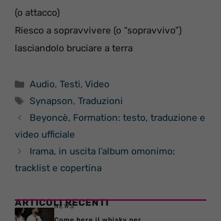
(o attacco)
Riesco a sopravvivere (o “sopravvivo”)
lasciandolo bruciare a terra
Categorie
Audio
,
Testi
,
Video
Tag
Synapson
,
Traduzioni
Beyoncè, Formation: testo, traduzione e
video ufficiale
Irama, in uscita l’album omonimo:
tracklist e copertina
ARTICOLI RECENTI
NEWS
Come bere il whisky per