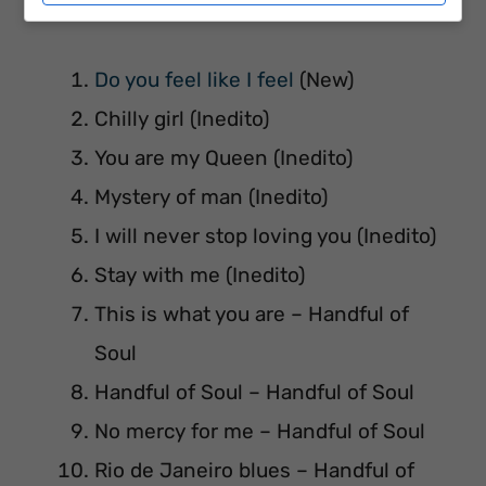
Do you feel like I feel
(New)
Chilly girl (Inedito)
You are my Queen (Inedito)
Mystery of man (Inedito)
I will never stop loving you (Inedito)
Stay with me (Inedito)
This is what you are – Handful of
Soul
Handful of Soul – Handful of Soul
No mercy for me – Handful of Soul
Rio de Janeiro blues – Handful of