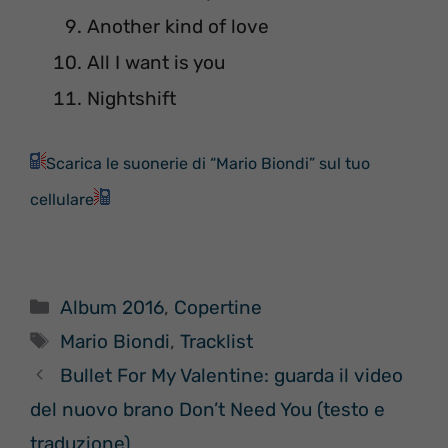
Another kind of love
All I want is you
Nightshift
Scarica le suonerie di “Mario Biondi” sul tuo
cellulare
Categorie
Album 2016
,
Copertine
Tag
Mario Biondi
,
Tracklist
Bullet For My Valentine: guarda il video
del nuovo brano Don’t Need You (testo e
traduzione)