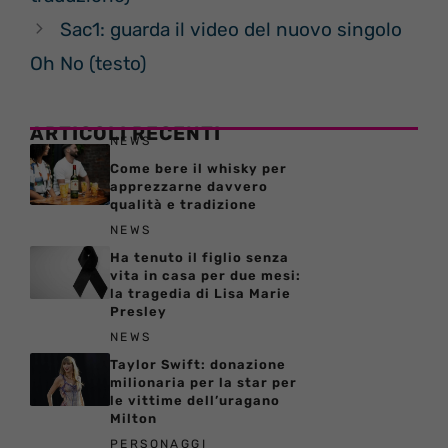
Sac1: guarda il video del nuovo singolo
Oh No (testo)
ARTICOLI RECENTI
NEWS
Come bere il whisky per
apprezzarne davvero
qualità e tradizione
NEWS
Ha tenuto il figlio senza
vita in casa per due mesi:
la tragedia di Lisa Marie
Presley
NEWS
Taylor Swift: donazione
milionaria per la star per
le vittime dell’uragano
Milton
PERSONAGGI