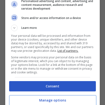
Personalised advertising and content, advertising and
content measurement, audience research and
services development
Tracklist Best Of Soul – Mario Biondi
Store and/or access information on a device
album
(Reperibile su Amazon nel formato
Learn more
doppio CD
–
Download Digitale
)
Your personal data will be processed and information from
your device (cookies, unique identifiers, and other device
data) may be stored by, accessed by and shared with 319
CD 1:
partners, or used specifically by this site. We and our partners
may use precise geolocation data.
List of partners.
Some vendors may process your personal data on the basis
of legitimate interest, which you can object to by managing
your options below. Look for a link at the bottom of this page
or in the site menu to manage or withdraw consent in privacy
and cookie settings.
Consent
Manage options